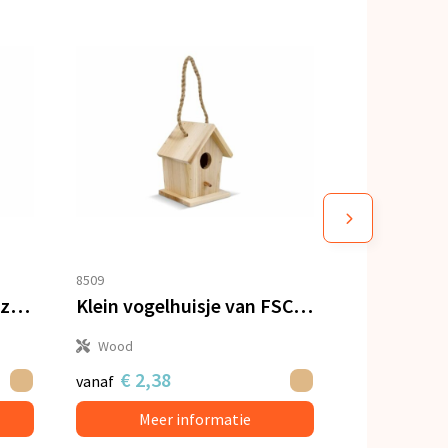
8509
Bijenhuis van FSC-hout zeshoekig
Klein vogelhuisje van FSC-hout
Wood
€ 2,38
vanaf
Meer informatie