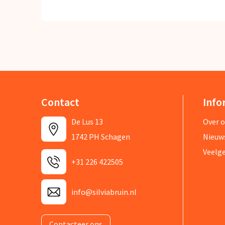
Contact
Info
De Lus 13
Over 
1742 PH Schagen
Nieuw
Veelg
+31 226 422505
info@silviabruin.nl
Contacteer ons