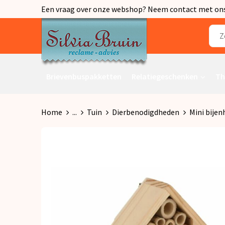
Een vraag over onze webshop? Neem contact met ons o
Brievenbuspakketten
Relatiegeschenken
Th
Home
...
Tuin
Dierbenodigdheden
Mini bijen