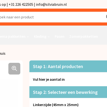
p | +31 226 422505 | info@silviabruin.nl
ema pakketten
Kleding
Pasen
Zomerpakketten
huis
Stap 1: Aantal producten
Vul hier je aantal in
Stap 2: Selecteer een bewerking
Linkerzijde (45mm x 25mm)