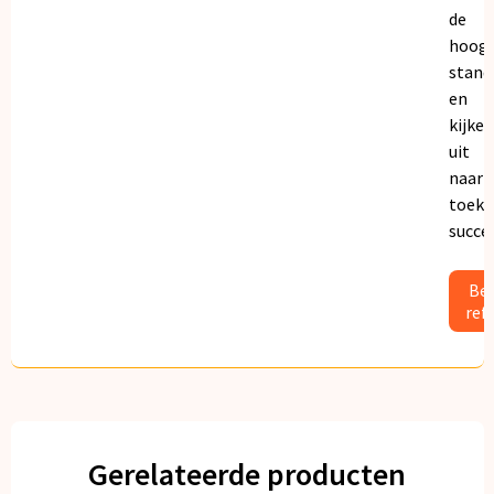
de
hoogs
stand
en
kijken
uit
naar
toeko
succe
Bek
ref
Gerelateerde producten