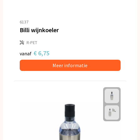
6137
Billi wijnkoeler
R-PET
€ 6,75
vanaf
Meer informatie