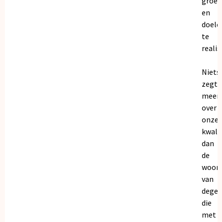
groei
en
doele
te
realis
Niets
zegt
meer
over
onze
kwalit
dan
de
woor
van
dege
die
met