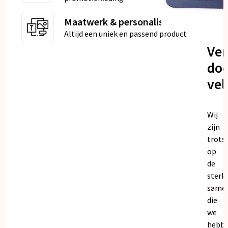
Maatwerk & personalisatie
Altijd een uniek en passend product
Ve
doo
vel
Wij
zijn
trots
op
de
sterk
same
die
we
hebb