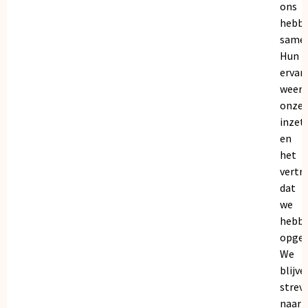
ons
hebb
samen
Hun
ervar
weers
onze
inzet
en
het
vertr
dat
we
hebb
opgeb
We
blijve
strev
naar