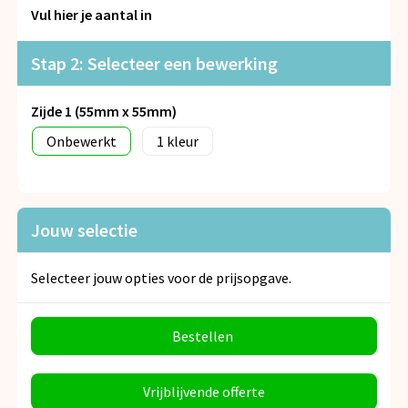
Snoepgoed
Vul hier je aantal in
Spellen voor binnen en buiten
Stap 2: Selecteer een bewerking
Veiligheid, Auto en Fiets
Zijde 1 (55mm x 55mm)
Onbewerkt
1
Vrije tijd en Strand
Anti-stress
Jouw selectie
Selecteer jouw opties voor de prijsopgave.
Bestellen
Vrijblijvende offerte