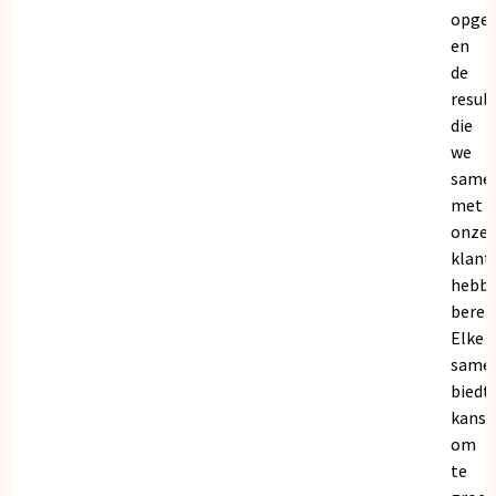
opge
en
de
resul
die
we
same
met
onze
klant
hebb
bereik
Elke
same
biedt
kanse
om
te