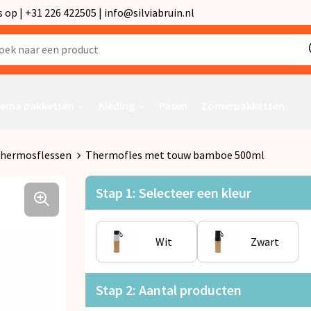
p | +31 226 422505 | info@silviabruin.nl
ema pakketten
Kleding
Pasen
Zomerpakketten
hermosflessen
Thermofles met touw bamboe 500ml
Stap 1: Selecteer een kleur
Wit
Zwart
Stap 2: Aantal producten