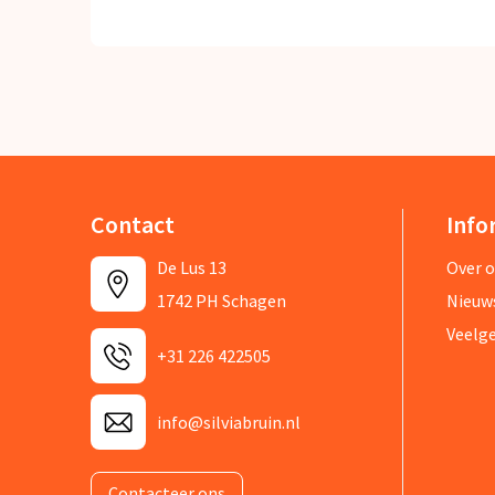
Contact
Info
De Lus 13
Over 
1742 PH Schagen
Nieuw
Veelg
+31 226 422505
info@silviabruin.nl
Contacteer ons