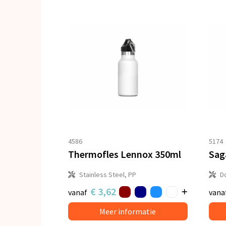
4586
5174
Thermofles Lennox 350ml
Stainless Steel, PP
Do
€ 3,62
vanaf
vana
Meer informatie