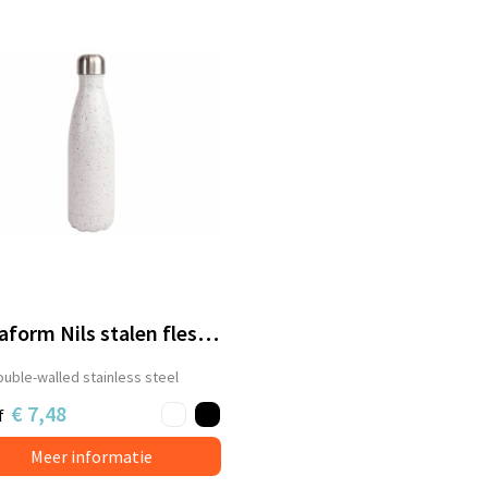
Sagaform Nils stalen fles Splash 500ml
uble-walled stainless steel
€ 7,48
f
Meer informatie