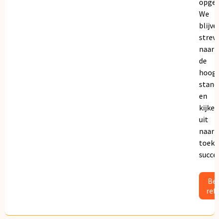
opgeb
We
blijve
strev
naar
de
hoogs
stand
en
kijken
uit
naar
toeko
succe
Bek
ref