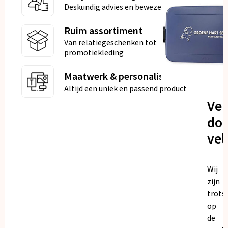
Deskundig advies en bewezen kwaliteit
Ruim assortiment
Van relatiegeschenken tot
promotiekleding
Maatwerk & personalisatie
Altijd een uniek en passend product
Ve
doo
vel
Wij
zijn
trots
op
de