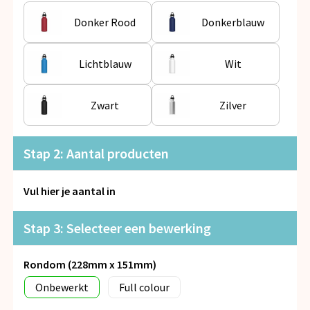
Snoepgoed
Donker Rood
Donkerblauw
Spellen voor binnen en buiten
Lichtblauw
Wit
Veiligheid, Auto en Fiets
Zwart
Zilver
Vrije tijd en Strand
Anti-stress
Stap 2: Aantal producten
Vul hier je aantal in
Stap 3: Selecteer een bewerking
Rondom (228mm x 151mm)
Onbewerkt
Full colour