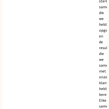
sterk
same
die
we
hebb
opge
en
de
resul
die
we
same
met
onze
klant
hebb
bereik
Elke
same