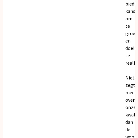
biedt
kanse
om
te
groei
en
doele
te
realis
Niets
zegt
meer
over
onze
kwalit
dan
de
woor