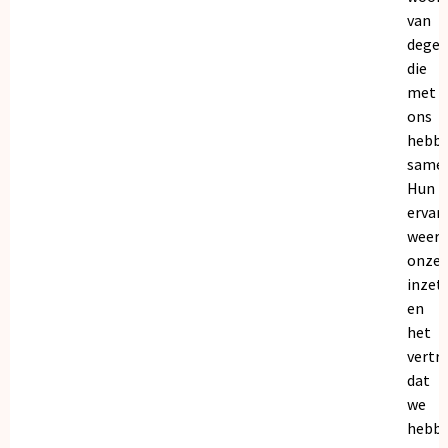
van
dege
die
met
ons
hebb
samen
Hun
ervar
weers
onze
inzet
en
het
vertr
dat
we
hebb