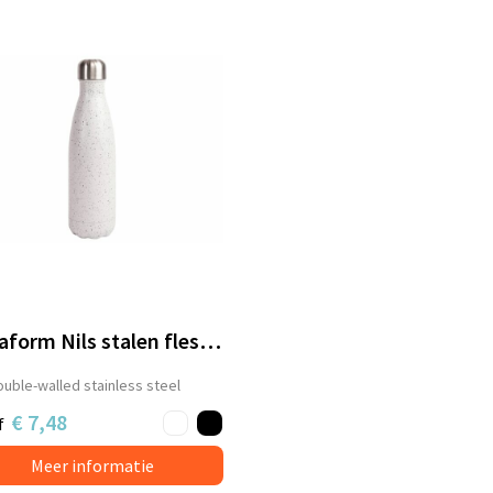
Sagaform Nils stalen fles Splash 500ml
uble-walled stainless steel
€ 7,48
f
Meer informatie