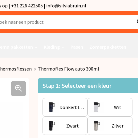
p | +31 226 422505 | info@silviabruin.nl
ema pakketten
Kleding
Pasen
Zomerpakketten
hermosflessen
Thermofles Flow auto 300ml
Stap 1: Selecteer een kleur
Donkerblauw
Wit
Zwart
Zilver