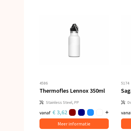
4586
5174
Thermofles Lennox 350ml
Stainless Steel, PP
Do
€ 3,62
vanaf
vana
Meer informatie