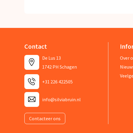
Contact
Info
De Lus 13
Over 
1742 PH Schagen
Nieuw
Veelg
+31 226 422505
info@silviabruin.nl
Contacteer ons