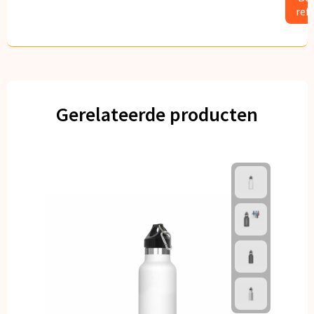
ref
Gerelateerde producten