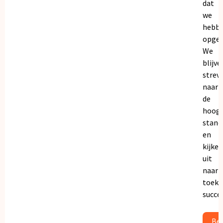
dat
we
hebb
opgeb
We
blijve
strev
naar
de
hoogs
stand
en
kijken
uit
naar
toeko
succe
Bek