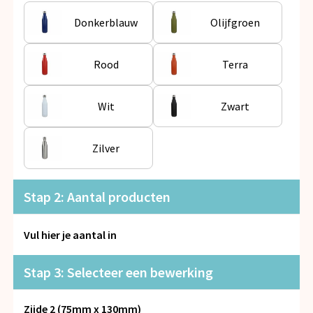
Snoepgoed
Donkerblauw
Olijfgroen
Spellen voor binnen en buiten
Rood
Terra
Veiligheid, Auto en Fiets
Wit
Zwart
Vrije tijd en Strand
Anti-stress
Zilver
Stap 2: Aantal producten
Vul hier je aantal in
Stap 3: Selecteer een bewerking
Zijde 2 (75mm x 130mm)