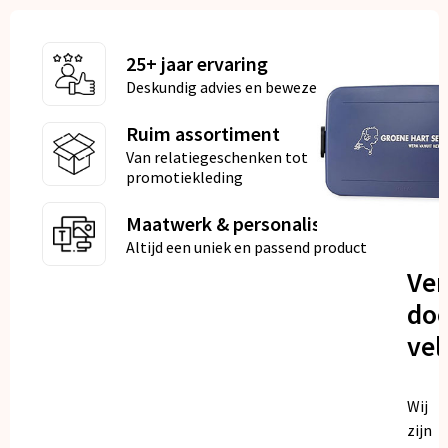
25+ jaar ervaring
Deskundig advies en bewezen kwaliteit
Ruim assortiment
Van relatiegeschenken tot
promotiekleding
Maatwerk & personalisatie
Altijd een uniek en passend product
Ve
doo
vel
Wij
zijn