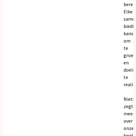
bereik
Elke
same
biedt
kanse
om
te
groei
en
doele
te
realis
Niets
zegt
meer
over
onze
kwalit