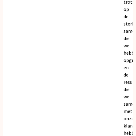
trots
op
de
sterk
same
die
we
hebb
opge
en
de
resul
die
we
same
met
onze
klant
hebb