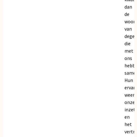
dan
de
woor
van
dege
die
met
ons
hebb
samen
Hun
ervar
weers
onze
inzet
en
het
vertr