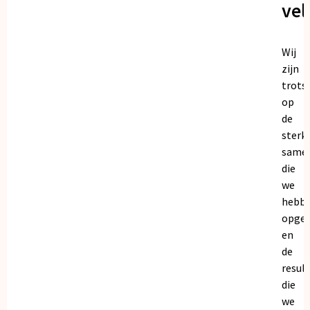
vel
Wij
zijn
trots
op
de
sterk
same
die
we
hebb
opge
en
de
resul
die
we