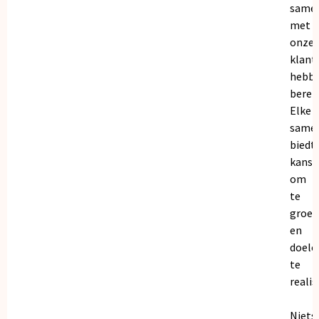
same
met
onze
klant
hebb
bereik
Elke
same
biedt
kanse
om
te
groei
en
doele
te
realis
Niets