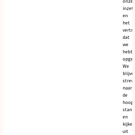
onze
inzet
en
het
vertr
dat
we
hebb
opgeb
We
blijve
strev
naar
de
hoogs
stand
en
kijken
uit