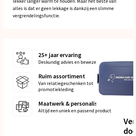
lekker langer warm te houden. Maar het beste van
alles is dat er geen lekkage is dankzij een slimme
vergrendelingsfunctie.
25+ jaar ervaring
Deskundig advies en bewezen kwaliteit
Ruim assortiment
Van relatiegeschenken tot
promotiekleding
Maatwerk & personalisatie
Altijd een uniek en passend product
Ve
doo