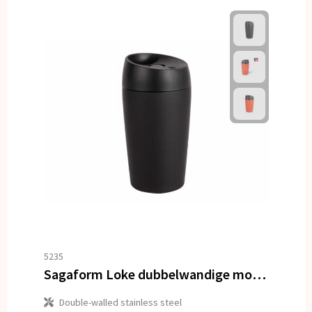
5235
Sagaform Loke dubbelwandige mok met rubberen Coating 240ml
Double-walled stainless steel