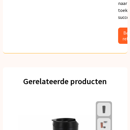
naar
toeko
succe
Bek
ref
Gerelateerde producten