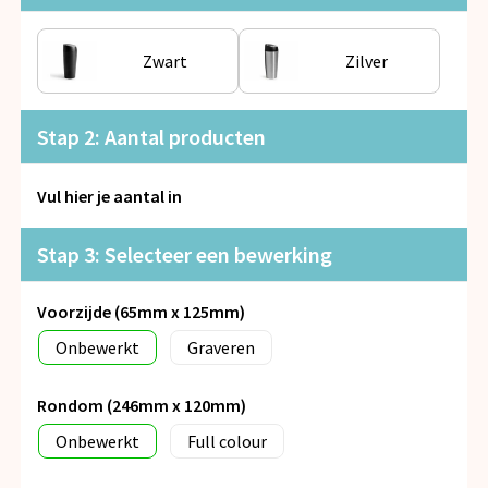
Snoepgoed
Zwart
Zilver
Spellen voor binnen en buiten
Veiligheid, Auto en Fiets
Stap 2: Aantal producten
Vrije tijd en Strand
Vul hier je aantal in
Anti-stress
Stap 3: Selecteer een bewerking
Voorzijde (65mm x 125mm)
Onbewerkt
Graveren
Rondom (246mm x 120mm)
Onbewerkt
Full colour