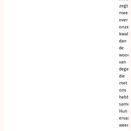
zegt
meer
over
onze
kwalit
dan
de
woor
van
dege
die
met
ons
hebb
samen
Hun
ervar
weers