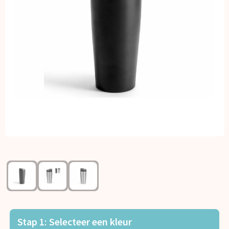
Kerst
Kinderen, Peuters en Baby's
Klokken, horloges en weerstations
Lampen en Gereedschap
Paraplu's
Persoonlijke verzorging
Reisbenodigdheden
Schrijfwaren
Sleutelhangers en Lanyards
Stap 1: Selecteer een kleur