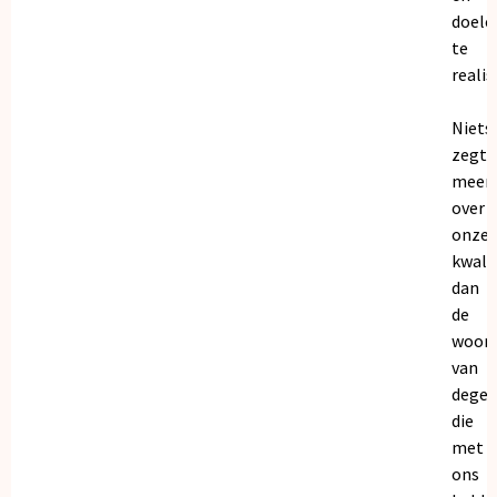
doele
te
realis
Niets
zegt
meer
over
onze
kwalit
dan
de
woor
van
dege
die
met
ons