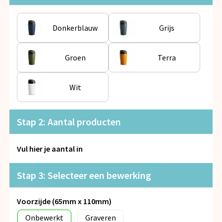
Snoepgoed
Donkerblauw
Grijs
Spellen voor binnen en buiten
Veiligheid, Auto en Fiets
Groen
Terra
Vrije tijd en Strand
Wit
Anti-stress
Stap 2: Aantal producten
Vul hier je aantal in
Stap 3: Selecteer een bewerking
Voorzijde (65mm x 110mm)
Onbewerkt
Graveren