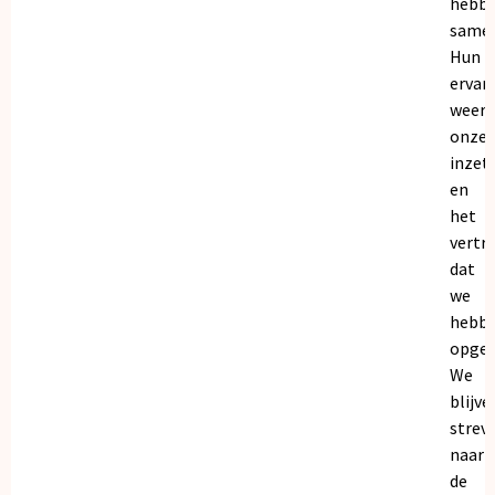
hebb
samen
Hun
ervar
weers
onze
inzet
en
het
vertr
dat
we
hebb
opgeb
We
blijve
strev
naar
de