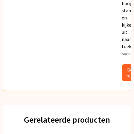
hoogs
stand
en
kijken
uit
naar
toeko
succe
Bek
ref
Gerelateerde producten