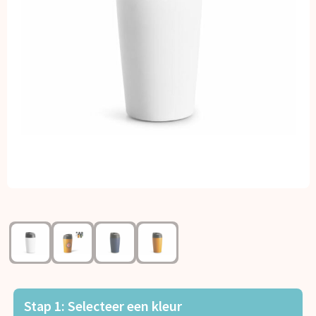
Kerst
Kinderen, Peuters en Baby's
Klokken, horloges en weerstations
Lampen en Gereedschap
Paraplu's
Persoonlijke verzorging
Reisbenodigdheden
Schrijfwaren
Sleutelhangers en Lanyards
Stap 1: Selecteer een kleur