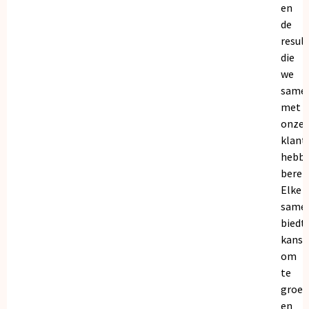
en
de
resul
die
we
same
met
onze
klant
hebb
bereik
Elke
same
biedt
kanse
om
te
groei
en