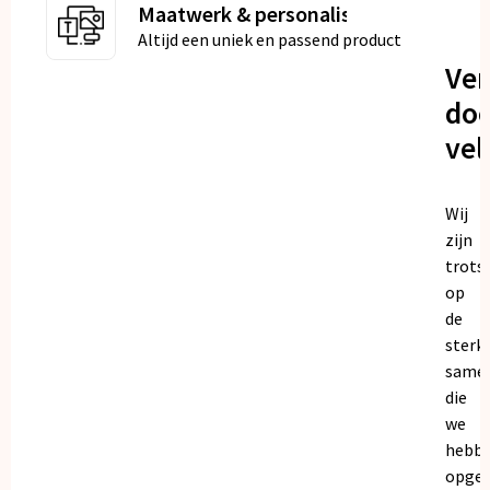
Maatwerk & personalisatie
Altijd een uniek en passend product
Ve
doo
vel
Wij
zijn
trots
op
de
sterk
same
die
we
hebb
opge