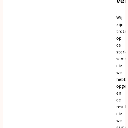
vel
Wij
zijn
trots
op
de
sterk
same
die
we
hebb
opge
en
de
resul
die
we
same