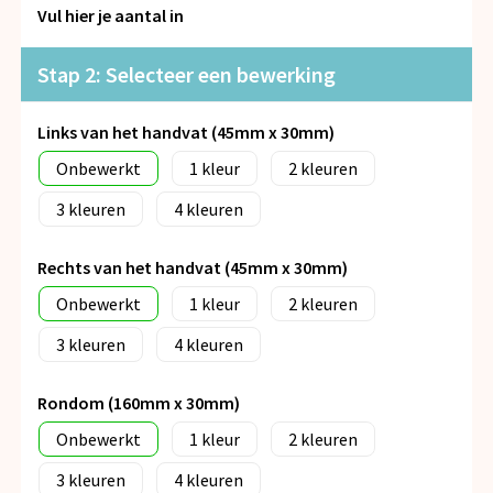
Snoepgoed
Vul hier je aantal in
Spellen voor binnen en buiten
Stap 2: Selecteer een bewerking
Veiligheid, Auto en Fiets
Links van het handvat (45mm x 30mm)
Onbewerkt
1
2
Vrije tijd en Strand
3
4
Anti-stress
Rechts van het handvat (45mm x 30mm)
Onbewerkt
1
2
3
4
Rondom (160mm x 30mm)
Onbewerkt
1
2
3
4