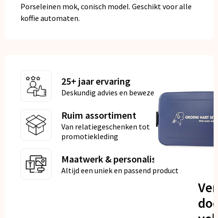
Porseleinen mok, conisch model. Geschikt voor alle
koffie automaten.
25+ jaar ervaring
Deskundig advies en bewezen kwaliteit
Ruim assortiment
Van relatiegeschenken tot
promotiekleding
Maatwerk & personalisatie
Altijd een uniek en passend product
Ve
doo