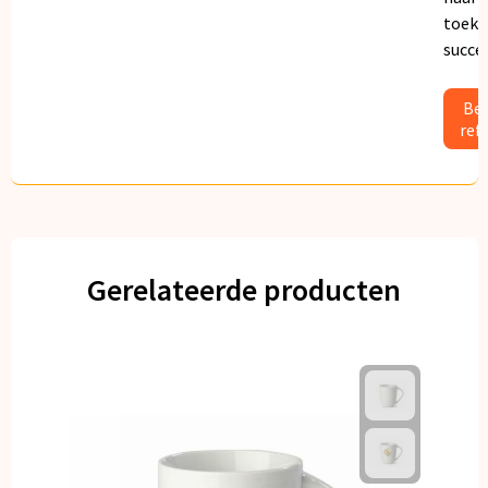
toeko
succe
Bek
ref
Gerelateerde producten