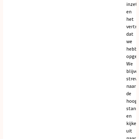
inzet
en
het
vertr
dat
we
hebb
opgeb
We
blijve
strev
naar
de
hoogs
stand
en
kijken
uit
naar