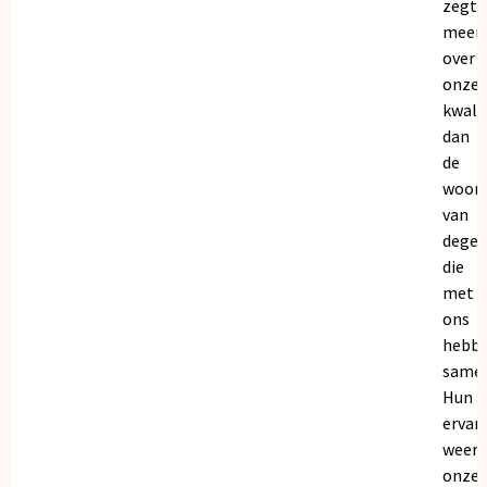
zegt
meer
over
onze
kwalit
dan
de
woor
van
dege
die
met
ons
hebb
samen
Hun
ervar
weers
onze