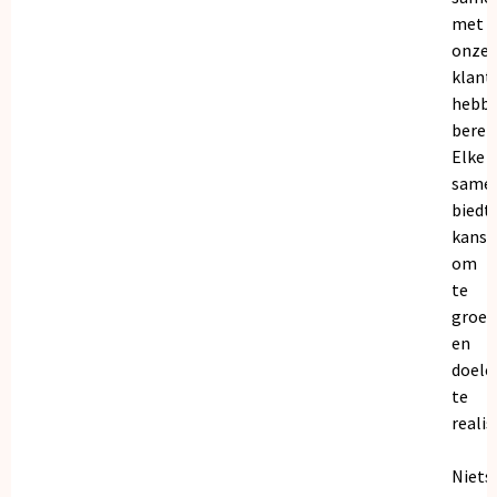
met
onze
klant
hebb
bereik
Elke
same
biedt
kanse
om
te
groei
en
doele
te
realis
Niets