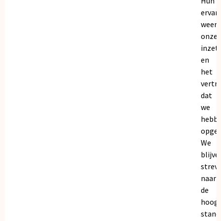
Hun
ervar
weers
onze
inzet
en
het
vertr
dat
we
hebb
opgeb
We
blijve
strev
naar
de
hoogs
stand