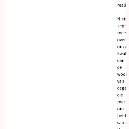
realis
Niets
zegt
meer
over
onze
kwalit
dan
de
woor
van
dege
die
met
ons
hebb
samen