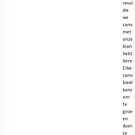
resul
die
we
same
met
onze
klant
hebb
bereik
Elke
same
biedt
kanse
om
te
groei
en
doele
te