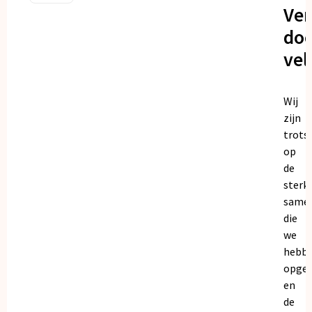
Ve
doo
vel
Wij
zijn
trots
op
de
sterk
same
die
we
hebb
opge
en
de