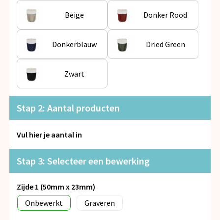
Snoepgoed
Beige
Donker Rood
Spellen voor binnen en buiten
Donkerblauw
Dried Green
Veiligheid, Auto en Fiets
Zwart
Vrije tijd en Strand
Anti-stress
Stap 2: Aantal producten
Vul hier je aantal in
Stap 3: Selecteer een bewerking
Zijde 1 (50mm x 23mm)
Onbewerkt
Graveren