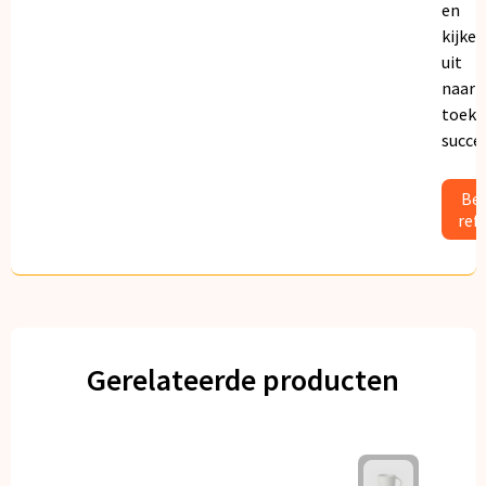
en
kijken
uit
naar
toeko
succe
Bek
ref
Gerelateerde producten