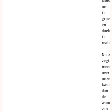
kanse
om
te
groei
en
doele
te
realis
Niets
zegt
meer
over
onze
kwalit
dan
de
woor
van