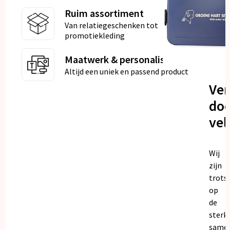
Ruim assortiment
Van relatiegeschenken tot
promotiekleding
Maatwerk & personalisatie
Altijd een uniek en passend product
Ve
doo
vel
Wij
zijn
trots
op
de
sterk
same