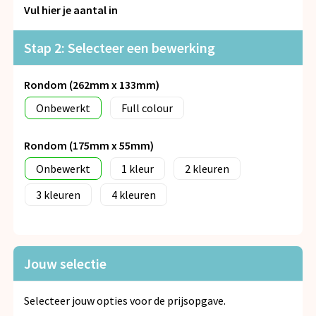
Snoepgoed
Vul hier je aantal in
Spellen voor binnen en buiten
Stap 2: Selecteer een bewerking
Veiligheid, Auto en Fiets
Rondom (262mm x 133mm)
Onbewerkt
Full colour
Vrije tijd en Strand
Rondom (175mm x 55mm)
Anti-stress
Onbewerkt
1
2
3
4
Jouw selectie
Selecteer jouw opties voor de prijsopgave.