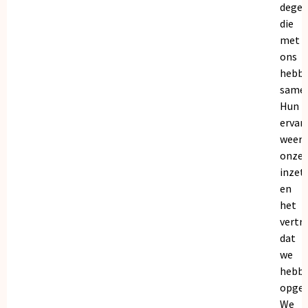
dege
die
met
ons
hebb
samen
Hun
ervar
weers
onze
inzet
en
het
vertr
dat
we
hebb
opgeb
We