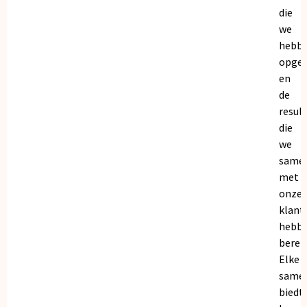
die
we
hebb
opge
en
de
resul
die
we
same
met
onze
klant
hebb
bereik
Elke
same
biedt