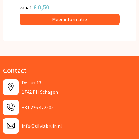
€ 0,50
vanaf
Meer informatie
Contact
De Lus 13
1742 PH Schagen
+31 226 422505
info@silviabruin.nl