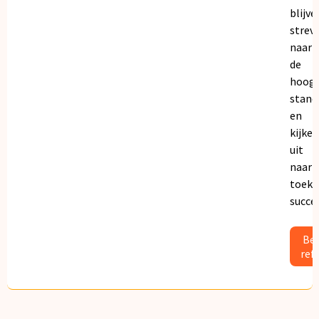
blijve
strev
naar
de
hoogs
stand
en
kijken
uit
naar
toeko
succe
Bek
ref