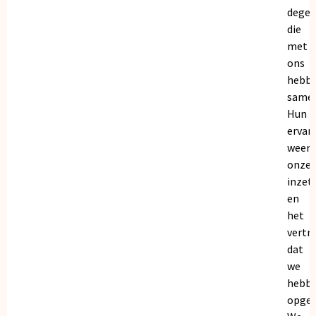
dege
die
met
ons
hebb
samen
Hun
ervar
weers
onze
inzet
en
het
vertr
dat
we
hebb
opgeb