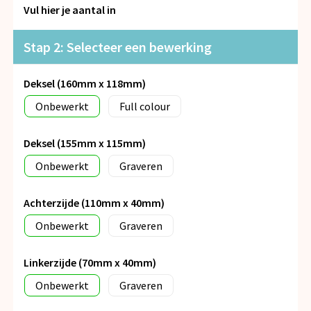
Snoepgoed
Vul hier je aantal in
Spellen voor binnen en buiten
Stap 2: Selecteer een bewerking
Veiligheid, Auto en Fiets
Deksel (160mm x 118mm)
Onbewerkt
Full colour
Vrije tijd en Strand
Deksel (155mm x 115mm)
Anti-stress
Onbewerkt
Graveren
Achterzijde (110mm x 40mm)
Onbewerkt
Graveren
Linkerzijde (70mm x 40mm)
Onbewerkt
Graveren