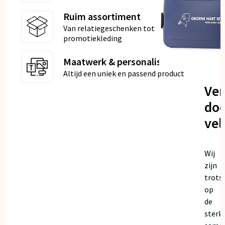
Ruim assortiment
Van relatiegeschenken tot
promotiekleding
Maatwerk & personalisatie
Altijd een uniek en passend product
Ve
doo
vel
Wij
zijn
trots
op
de
sterk