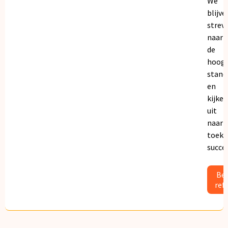
We
blijve
strev
naar
de
hoogs
stand
en
kijken
uit
naar
toeko
succe
Bek
ref