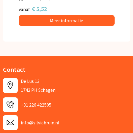
€ 5,52
vanaf
Meer informatie
Contact
De Lus 13
1742 PH Schagen
+31 226 422505
info@silviabruin.nl