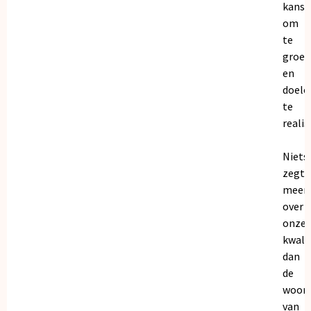
kanse
om
te
groei
en
doele
te
realis
Niets
zegt
meer
over
onze
kwalit
dan
de
woor
van