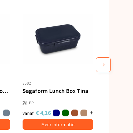
8592
Lunchbox R-PP & bamboe met bestek - 1L
Sagaform Lunch Box Tina
PP
€ 4,16
vanaf
Meer informatie