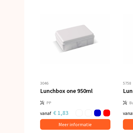
3046
5758
Lunchbox one 950ml
PP
B
€ 1,83
vanaf
vana
Meer informatie