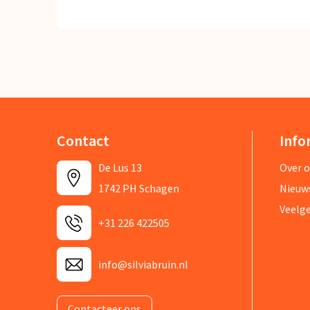
Contact
Info
De Lus 13
Over 
1742 PH Schagen
Nieuw
Veelg
+31 226 422505
info@silviabruin.nl
Contacteer ons