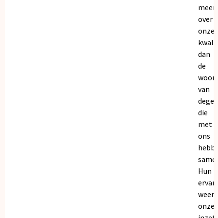
meer
over
onze
kwalit
dan
de
woor
van
dege
die
met
ons
hebb
samen
Hun
ervar
weers
onze
inzet