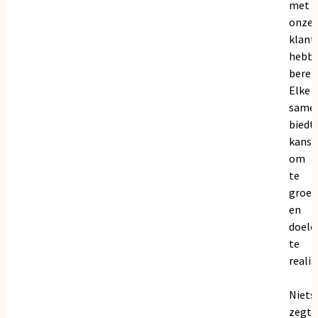
met
onze
klant
hebb
bereik
Elke
same
biedt
kanse
om
te
groei
en
doele
te
realis
Niets
zegt