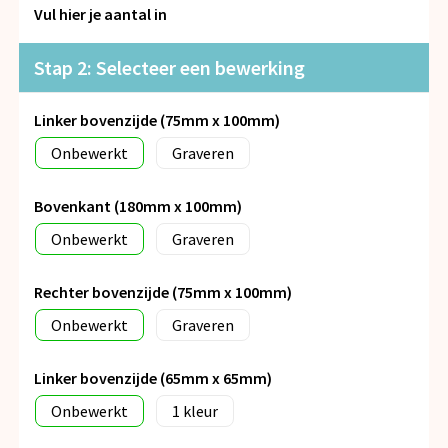
Snoepgoed
Vul hier je aantal in
Spellen voor binnen en buiten
Stap 2: Selecteer een bewerking
Veiligheid, Auto en Fiets
Linker bovenzijde (75mm x 100mm)
Onbewerkt
Graveren
Vrije tijd en Strand
Bovenkant (180mm x 100mm)
Anti-stress
Onbewerkt
Graveren
Rechter bovenzijde (75mm x 100mm)
Onbewerkt
Graveren
Linker bovenzijde (65mm x 65mm)
Onbewerkt
1