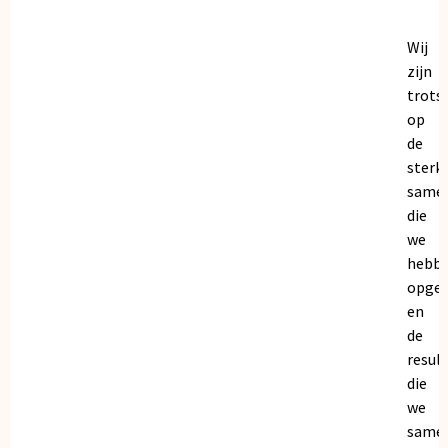
Wij
zijn
trots
op
de
sterk
same
die
we
hebb
opge
en
de
resul
die
we
same