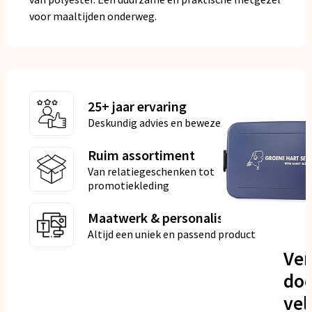
voor maaltijden onderweg.
25+ jaar ervaring
Deskundig advies en bewezen kwaliteit
Ruim assortiment
Van relatiegeschenken tot
promotiekleding
Maatwerk & personalisatie
Altijd een uniek en passend product
Ve
doo
vel