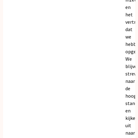
en
het
vertr
dat
we
hebb
opgeb
We
blijve
strev
naar
de
hoogs
stand
en
kijken
uit
naar