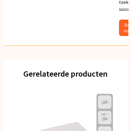
toeko
succe
Bek
ref
Gerelateerde producten