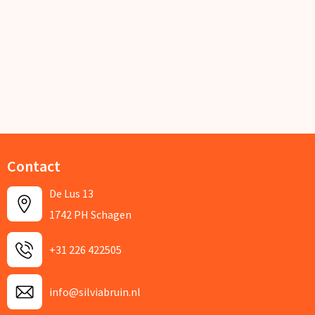
Contact
De Lus 13
1742 PH Schagen
+31 226 422505
info@silviabruin.nl