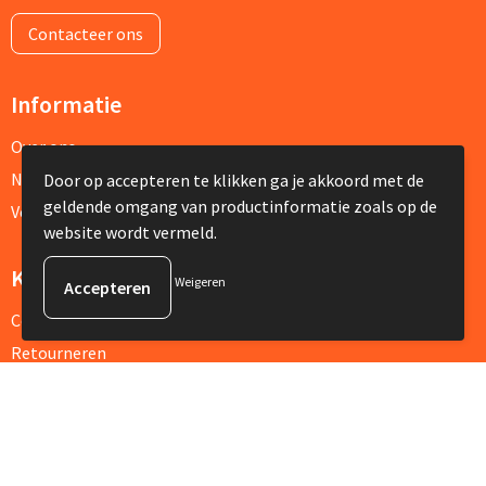
Contacteer ons
Informatie
Over ons
Nieuwsbrief
Door op accepteren te klikken ga je akkoord met de
geldende omgang van productinformatie zoals op de
Veelgestelde vragen
website wordt vermeld.
Klantenservice
Weigeren
Contact
Retourneren
Referenties
Veilig winkelen