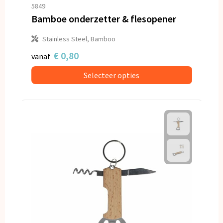
Snoepgoed
5849
Bamboe onderzetter & flesopener
Spellen voor binnen en buiten
Stainless Steel, Bamboo
Veiligheid, Auto en Fiets
€ 0,80
vanaf
Selecteer opties
Vrije tijd en Strand
Anti-stress