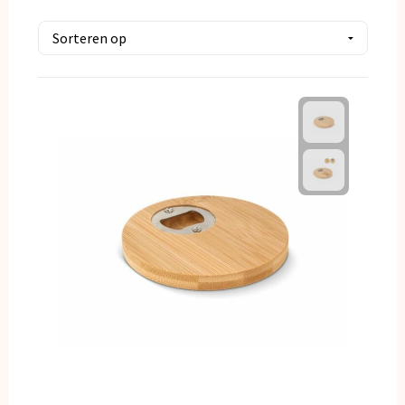
Kerst
Kinderen, Peuters en Baby's
Klokken, horloges en weerstations
Lampen en Gereedschap
Paraplu's
Persoonlijke verzorging
Reisbenodigdheden
Schrijfwaren
Sleutelhangers en Lanyards