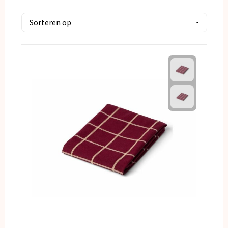
Kerst
Kinderen, Peuters en Baby's
Klokken, horloges en weerstations
Lampen en Gereedschap
Paraplu's
Persoonlijke verzorging
Reisbenodigdheden
Schrijfwaren
Sleutelhangers en Lanyards