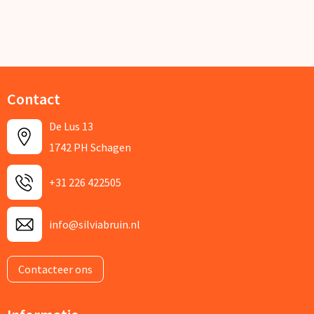
Contact
De Lus 13
1742 PH Schagen
+31 226 422505
info@silviabruin.nl
Contacteer ons