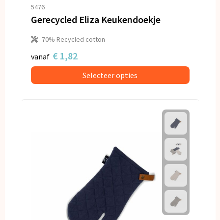
Snoepgoed
5476
Gerecycled Eliza Keukendoekje
Spellen voor binnen en buiten
70% Recycled cotton
Veiligheid, Auto en Fiets
€ 1,82
vanaf
Selecteer opties
Vrije tijd en Strand
Anti-stress