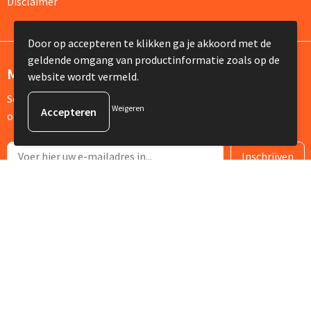
Disclaimer
Door op accepteren te klikken ga je akkoord met de
geldende omgang van productinformatie zoals op de
Meld je aan voor onze nieuwsbrief
website wordt vermeld.
Schrijf je in voor onze nieuwsbrief en mis nooit meer één van
Weigeren
onze leuke aanbiedingen of updates.
© Copyright Silvia Bruin reclame-advies 2025