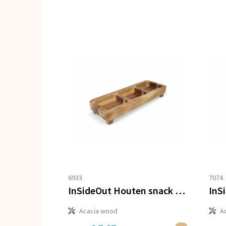
6933
7074
InSideOut Houten snack tafeltje, 35cm
Acacia wood
A