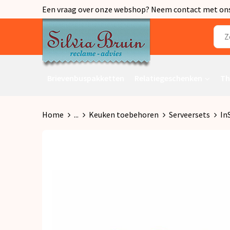
Een vraag over onze webshop? Neem contact met ons o
Brievenbuspakketten
Relatiegeschenken
Th
Home
...
Keuken toebehoren
Serveersets
In