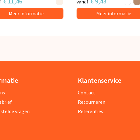
€ 11,46
€ 9,43
f
vanaf
Meer informatie
Meer informatie
rmatie
Klantenservice
ons
Contact
sbrief
Retourneren
estelde vragen
Referenties