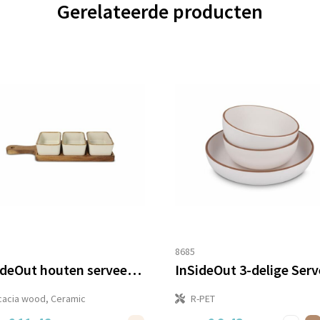
Gerelateerde producten
8685
InSideOut houten serveerplank met 3 keramische schaaltjes
cacia wood, Ceramic
R-PET