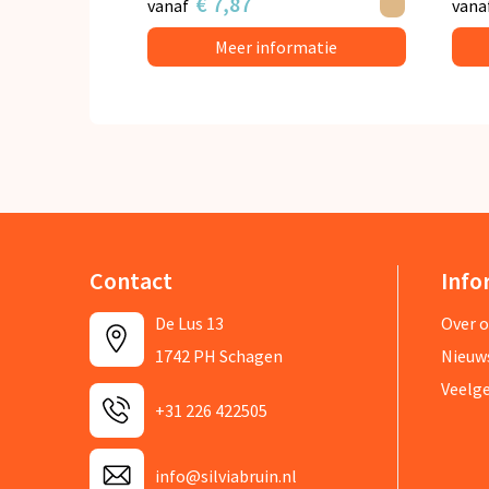
€ 7,87
vanaf
vana
Meer informatie
Contact
Info
De Lus 13
Over 
1742 PH Schagen
Nieuw
Veelg
+31 226 422505
info@silviabruin.nl