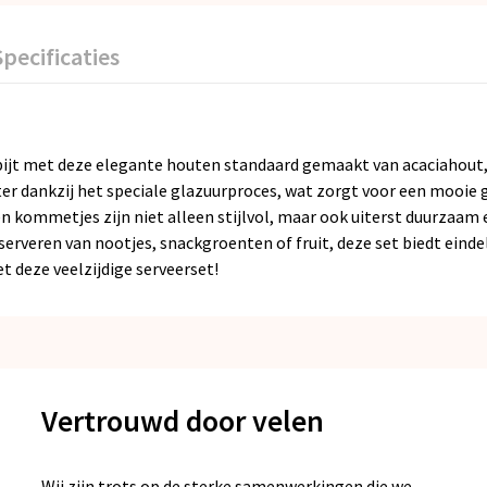
Specificaties
ontbijt met deze elegante houten standaard gemaakt van acaciahou
r dankzij het speciale glazuurproces, wat zorgt voor een mooie gl
n kommetjes zijn niet alleen stijlvol, maar ook uiterst duurzaam
erveren van nootjes, snackgroenten of fruit, deze set biedt eind
et deze veelzijdige serveerset!
Vertrouwd door velen
Wij zijn trots op de sterke samenwerkingen die we