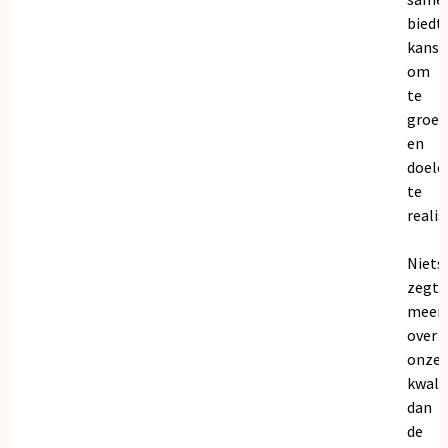
biedt
kanse
om
te
groei
en
doele
te
realis
Niets
zegt
meer
over
onze
kwalit
dan
de