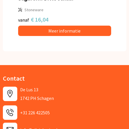
Stoneware
€ 16,04
vanaf
Meer informatie
Contact
De Lus 13
1742 PH Schagen
+31 226 422505