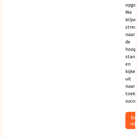
opgeb
We
blijve
strev
naar
de
hoogs
stand
en
kijken
uit
naar
toeko
succe
Bek
ref