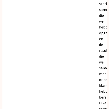
sterk
same
die
we
hebb
opge
en
de
resul
die
we
same
met
onze
klant
hebb
bereik
Elke
same