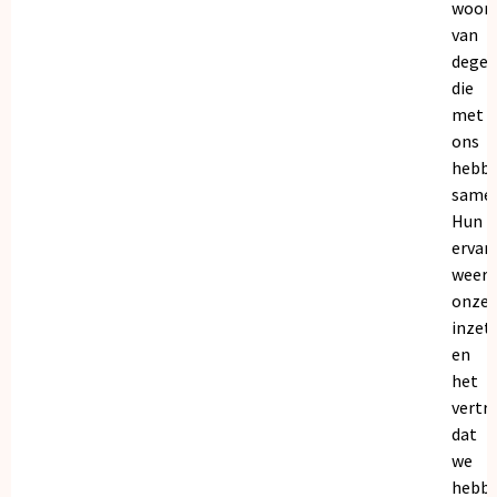
woor
van
dege
die
met
ons
hebb
samen
Hun
ervar
weers
onze
inzet
en
het
vertr
dat
we
hebb