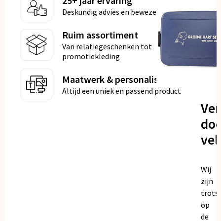
25+ jaar ervaring
Deskundig advies en bewezen kwaliteit
Ruim assortiment
Van relatiegeschenken tot
promotiekleding
Maatwerk & personalisatie
Altijd een uniek en passend product
Ve
doo
vel
Wij
zijn
trots
op
de