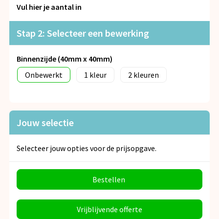
Snoepgoed
Vul hier je aantal in
Spellen voor binnen en buiten
Stap 2: Selecteer een bewerking
Veiligheid, Auto en Fiets
Binnenzijde (40mm x 40mm)
Onbewerkt
1
2
Vrije tijd en Strand
Anti-stress
Jouw selectie
Selecteer jouw opties voor de prijsopgave.
Bestellen
Vrijblijvende offerte