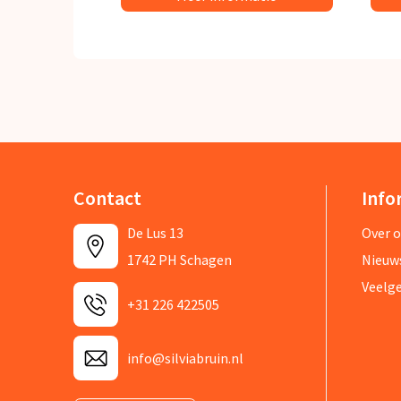
Contact
Info
De Lus 13
Over 
1742 PH Schagen
Nieuw
Veelg
+31 226 422505
info@silviabruin.nl