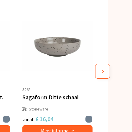
5263
t.
Sagaform Ditte schaal
Stoneware
€ 16,04
vanaf
Meer informatie