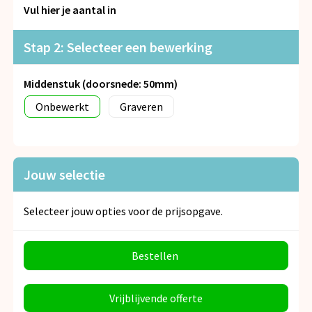
Snoepgoed
Vul hier je aantal in
Spellen voor binnen en buiten
Stap 2: Selecteer een bewerking
Veiligheid, Auto en Fiets
Middenstuk (doorsnede: 50mm)
Onbewerkt
Graveren
Vrije tijd en Strand
Anti-stress
Jouw selectie
Selecteer jouw opties voor de prijsopgave.
Bestellen
Vrijblijvende offerte