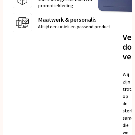
promotiekleding
Maatwerk & personalisatie
Altijd een uniek en passend product
Ve
doo
vel
Wij
zijn
trots
op
de
sterk
same
die
we