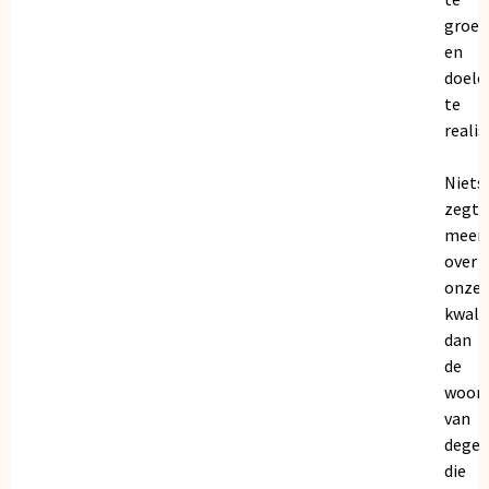
groei
en
doele
te
realis
Niets
zegt
meer
over
onze
kwalit
dan
de
woor
van
dege
die