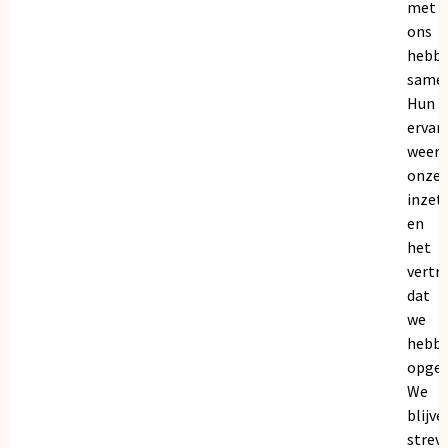
met
ons
hebb
samen
Hun
ervar
weers
onze
inzet
en
het
vertr
dat
we
hebb
opgeb
We
blijve
strev