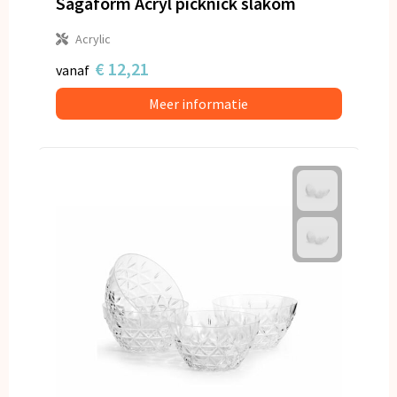
Sagaform Acryl picknick slakom
Acrylic
€ 12,21
vanaf
Meer informatie