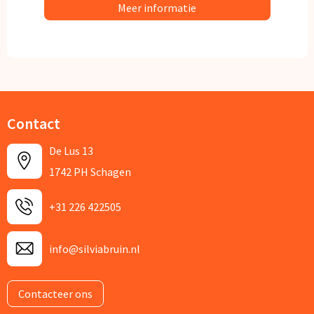
Meer informatie
Contact
De Lus 13
1742 PH Schagen
+31 226 422505
info@silviabruin.nl
Contacteer ons