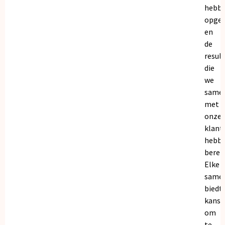
hebb
opge
en
de
resul
die
we
same
met
onze
klant
hebb
bereik
Elke
same
biedt
kanse
om
te