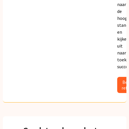
naar
de
hoogs
stand
en
kijken
uit
naar
toeko
succe
Bek
ref