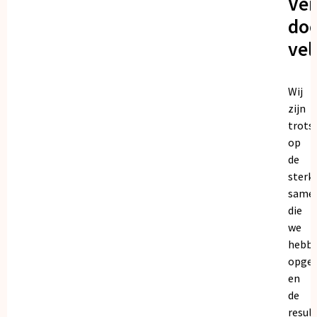
Ve
doo
vel
Wij
zijn
trots
op
de
sterk
same
die
we
hebb
opge
en
de
resul