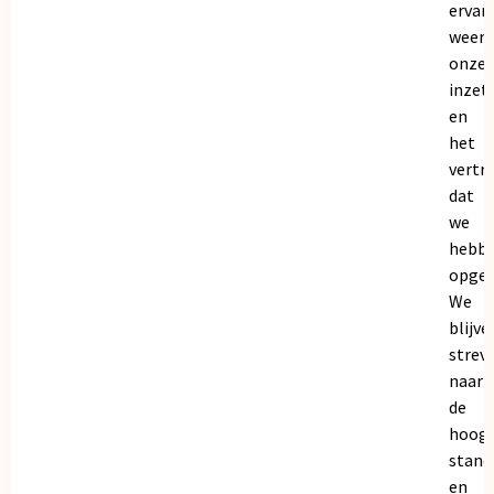
ervar
weers
onze
inzet
en
het
vertr
dat
we
hebb
opgeb
We
blijve
strev
naar
de
hoogs
stand
en