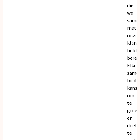
die
we
same
met
onze
klant
hebb
bereik
Elke
same
biedt
kanse
om
te
groei
en
doele
te