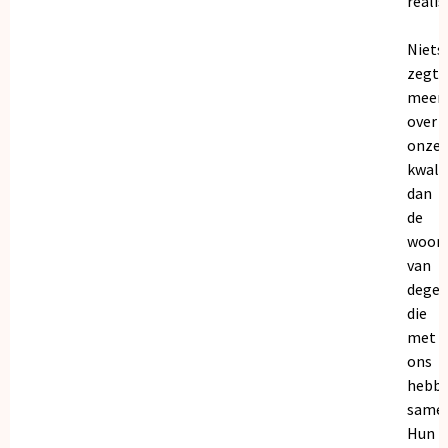
realis
Niets
zegt
meer
over
onze
kwalit
dan
de
woor
van
dege
die
met
ons
hebb
samen
Hun