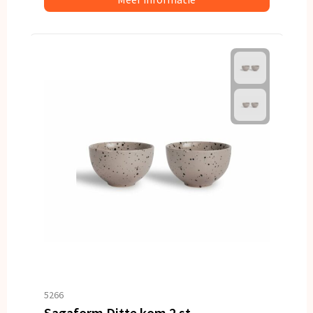
5266
Sagaform Ditte kom 2 st.