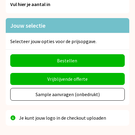
Snoepgoed
Vul hier je aantal in
Spellen voor binnen en buiten
Jouw selectie
Veiligheid, Auto en Fiets
Selecteer jouw opties voor de prijsopgave.
Vrije tijd en Strand
Bestellen
Anti-stress
Vrijblijvende offerte
Sample aanvragen (onbedrukt)
Je kunt jouw logo in de checkout uploaden