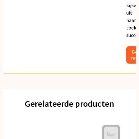
kijken
uit
naar
toeko
succe
Bek
ref
Gerelateerde producten