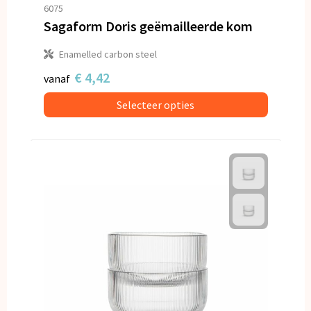
Snoepgoed
6075
Sagaform Doris geëmailleerde kom
Spellen voor binnen en buiten
Enamelled carbon steel
Veiligheid, Auto en Fiets
€ 4,42
vanaf
Selecteer opties
Vrije tijd en Strand
Anti-stress