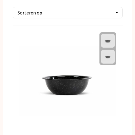
Kerst
Kinderen, Peuters en Baby's
Klokken, horloges en weerstations
Lampen en Gereedschap
Paraplu's
Persoonlijke verzorging
Reisbenodigdheden
Schrijfwaren
Sleutelhangers en Lanyards