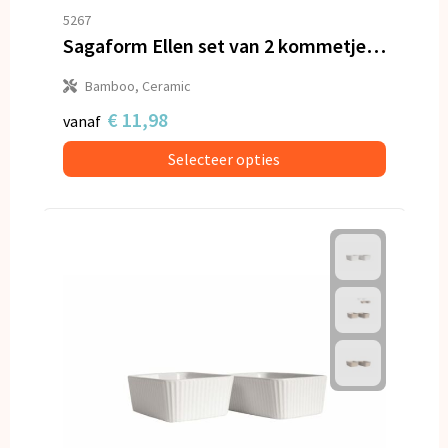
5267
Sagaform Ellen set van 2 kommetjes met bamboe lepeltjes en tray
Bamboo, Ceramic
€ 11,98
vanaf
Selecteer opties