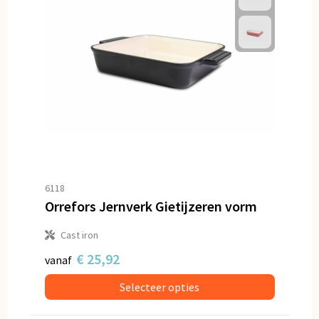
6118
Orrefors Jernverk Gietijzeren vorm
Cast iron
€ 25,92
vanaf
Selecteer opties