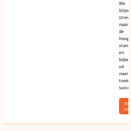
We
blijve
strev
naar
de
hoogs
stand
en
kijken
uit
naar
toeko
succe
Bek
ref