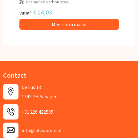
Enamelled carbon steel
€ 14,03
vanaf
Meer informatie
Contact
De Lus 13
1742 PH Schagen
+31 226 422505
info@silviabruin.nl