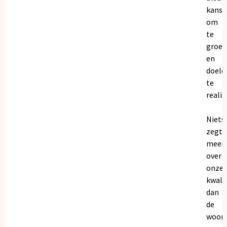
kanse
om
te
groei
en
doele
te
realis
Niets
zegt
meer
over
onze
kwalit
dan
de
woor