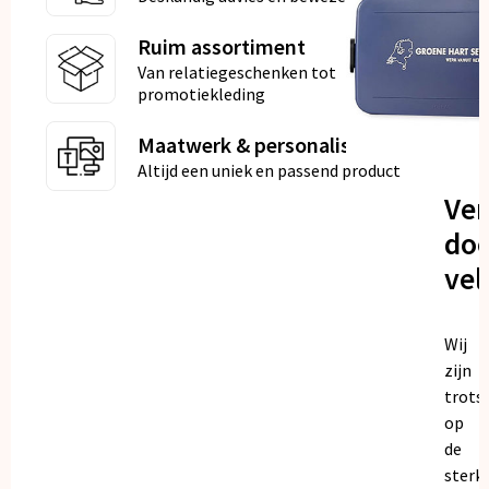
Ruim assortiment
Van relatiegeschenken tot
promotiekleding
Maatwerk & personalisatie
Altijd een uniek en passend product
Ve
doo
vel
Wij
zijn
trots
op
de
sterk