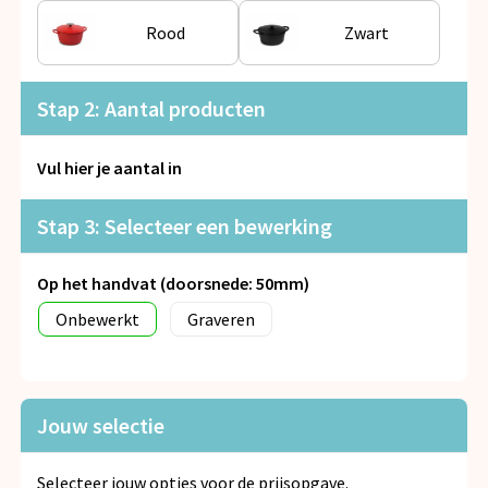
Snoepgoed
Rood
Zwart
Spellen voor binnen en buiten
Stap 2: Aantal producten
Veiligheid, Auto en Fiets
Vul hier je aantal in
Vrije tijd en Strand
Stap 3: Selecteer een bewerking
Anti-stress
Op het handvat (doorsnede: 50mm)
Onbewerkt
Graveren
Jouw selectie
Selecteer jouw opties voor de prijsopgave.