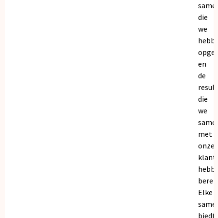
same
die
we
hebb
opge
en
de
resul
die
we
same
met
onze
klant
hebb
bereik
Elke
same
biedt