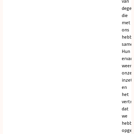
van
dege
die
met
ons
hebb
samen
Hun
ervar
weers
onze
inzet
en
het
vertr
dat
we
hebb
opgeb