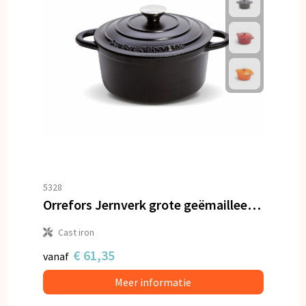
5328
Orrefors Jernverk grote geëmailleerde braadpan 5L
Cast iron
€ 61,35
vanaf
Meer informatie