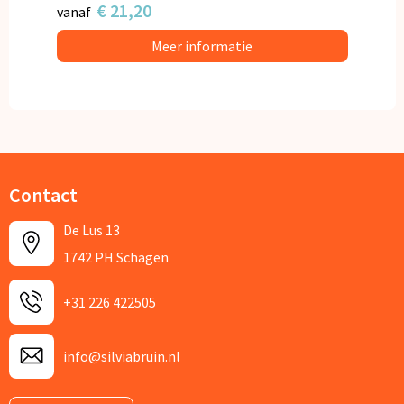
€ 21,20
vanaf
Meer informatie
Contact
De Lus 13
1742 PH Schagen
+31 226 422505
info@silviabruin.nl