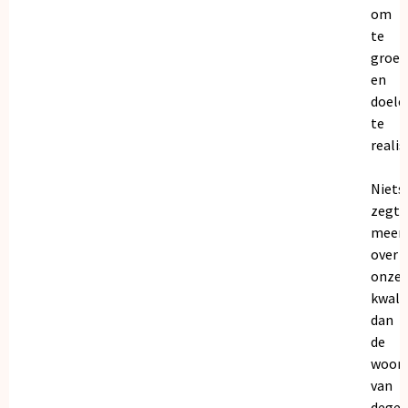
om
te
groei
en
doele
te
realis
Niets
zegt
meer
over
onze
kwalit
dan
de
woor
van
dege