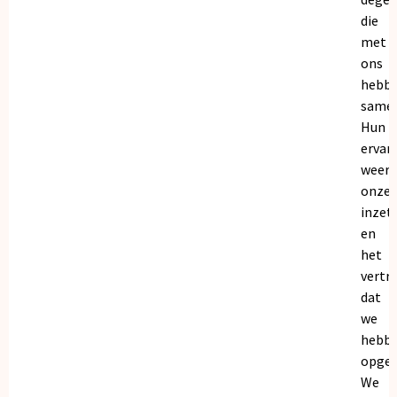
die
met
ons
hebb
samen
Hun
ervar
weers
onze
inzet
en
het
vertr
dat
we
hebb
opgeb
We