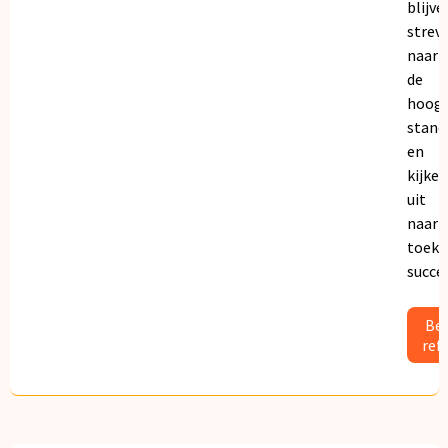
blijve
strev
naar
de
hoogs
stand
en
kijken
uit
naar
toeko
succe
Bek
ref