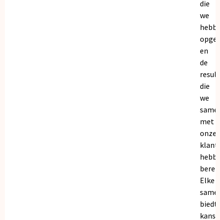
die
we
hebb
opge
en
de
resul
die
we
same
met
onze
klant
hebb
bereik
Elke
same
biedt
kanse