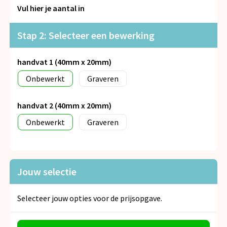
Snoepgoed
Vul hier je aantal in
Spellen voor binnen en buiten
Stap 2: Selecteer een bewerking
Veiligheid, Auto en Fiets
handvat 1 (40mm x 20mm)
Onbewerkt
Graveren
Vrije tijd en Strand
Anti-stress
handvat 2 (40mm x 20mm)
Onbewerkt
Graveren
Jouw selectie
Selecteer jouw opties voor de prijsopgave.