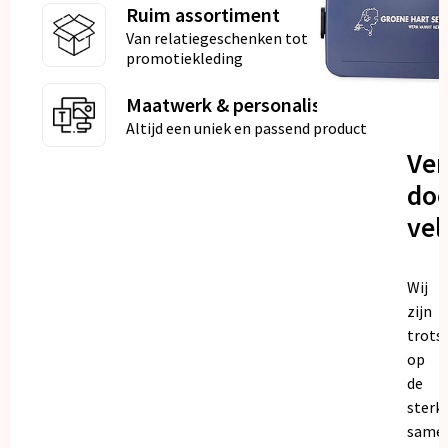
Ruim assortiment
Van relatiegeschenken tot
promotiekleding
Maatwerk & personalisatie
Altijd een uniek en passend product
Ve
doo
vel
Wij
zijn
trots
op
de
sterk
same