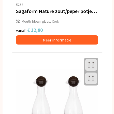
5252
Sagaform Nature zout/peper potjes met kurkstoppers 2 st.
Mouth-blown glass, Cork
€ 12,80
vanaf
Meer informatie