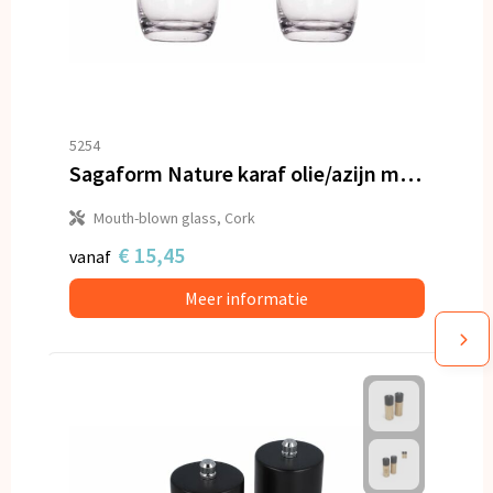
5254
Sagaform Nature karaf olie/azijn met kurkstoppers 2 st. 300ml
Mouth-blown glass, Cork
€ 15,45
vanaf
Meer informatie