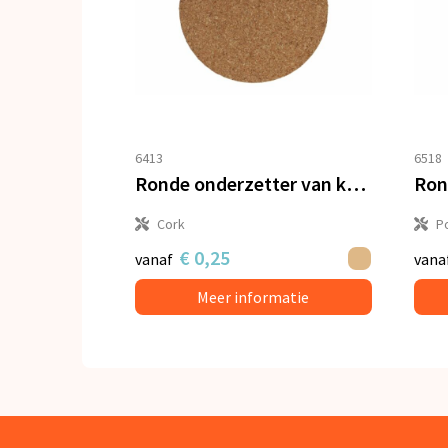
6413
6518
Ronde onderzetter van kurk
Cork
P
€ 0,25
vanaf
vana
Meer informatie