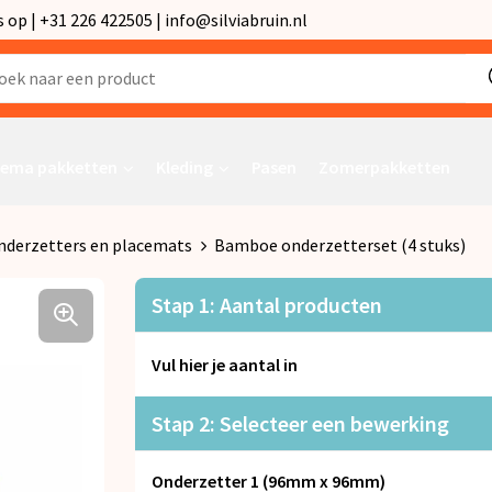
p | +31 226 422505 | info@silviabruin.nl
ema pakketten
Kleding
Pasen
Zomerpakketten
nderzetters en placemats
Bamboe onderzetterset (4 stuks)
Stap 1: Aantal producten
Vul hier je aantal in
Stap 2: Selecteer een bewerking
Onderzetter 1 (96mm x 96mm)