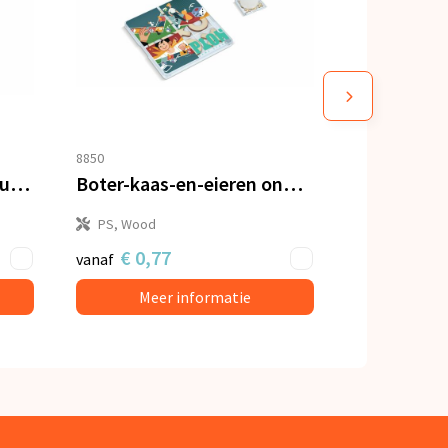
8850
Vierkante onderzetter sublimatie
Boter-kaas-en-eieren onderzetter
PS, Wood
€ 0,77
vanaf
Meer informatie