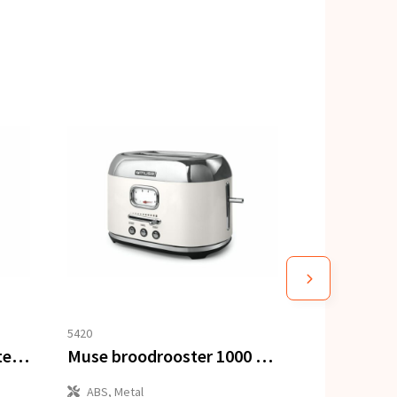
5420
Sagaform Astrid slabestek 2-delig
Muse broodrooster 1000 Watt
ABS, Metal