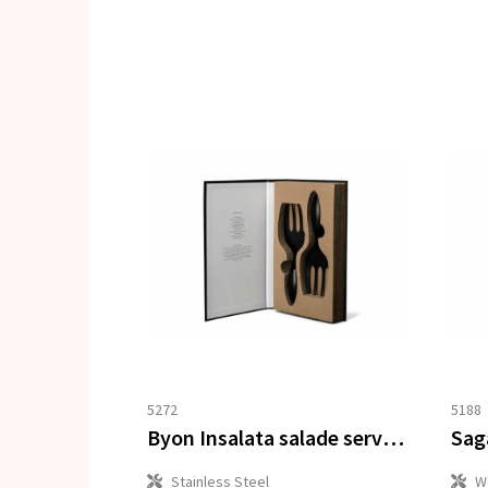
5272
5188
Byon Insalata salade serveer set
Stainless Steel
W