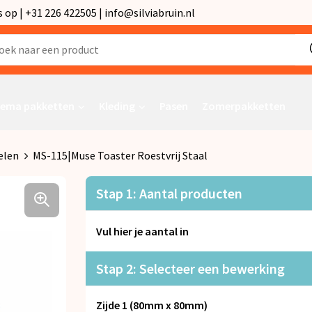
p | +31 226 422505 | info@silviabruin.nl
ema pakketten
Kleding
Pasen
Zomerpakketten
elen
MS-115|Muse Toaster Roestvrij Staal
Stap 1: Aantal producten
Vul hier je aantal in
Stap 2: Selecteer een bewerking
Zijde 1 (80mm x 80mm)