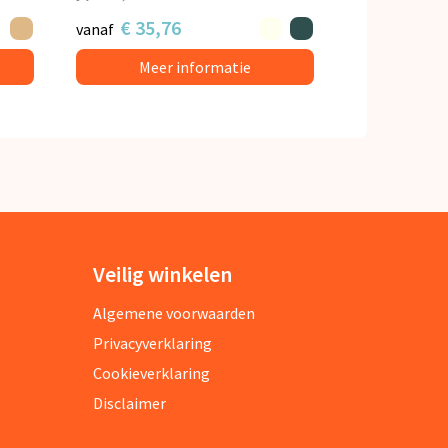
€ 35,76
vanaf
Meer informatie
Veilig winkelen
Algemene voorwaarden
Privacyverklaring
Cookieverklaring
Disclaimer