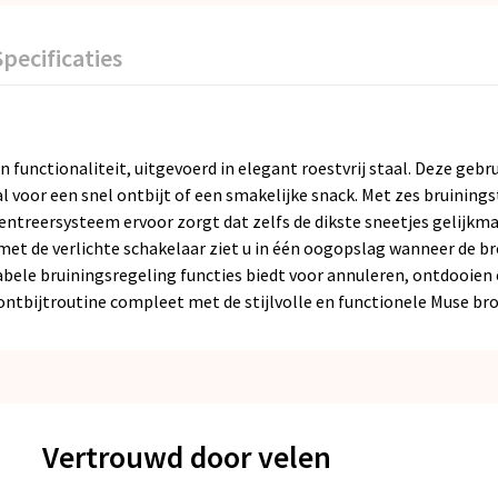
Specificaties
en functionaliteit, uitgevoerd in elegant roestvrij staal. Deze geb
al voor een snel ontbijt of een smakelijke snack. Met zes bruinin
centreersysteem ervoor zorgt dat zelfs de dikste sneetjes gelijkm
 de verlichte schakelaar ziet u in één oogopslag wanneer de bro
ariabele bruiningsregeling functies biedt voor annuleren, ontdoo
ontbijtroutine compleet met de stijlvolle en functionele Muse br
Vertrouwd door velen