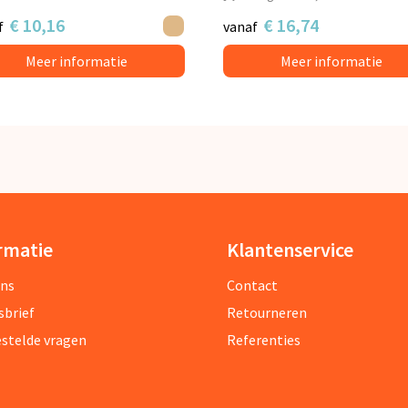
€ 10,16
€ 16,74
f
vanaf
Meer informatie
Meer informatie
rmatie
Klantenservice
ons
Contact
sbrief
Retourneren
estelde vragen
Referenties