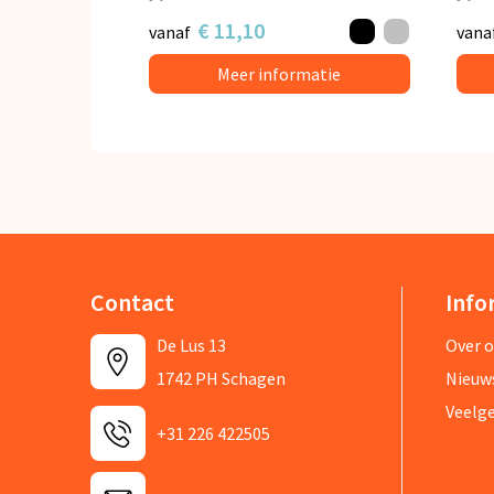
€ 11,10
vanaf
vana
Meer informatie
Contact
Info
De Lus 13
Over 
1742 PH Schagen
Nieuw
Veelg
+31 226 422505