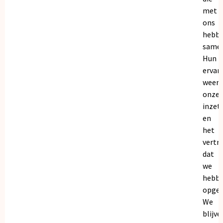
met
ons
hebb
samen
Hun
ervar
weers
onze
inzet
en
het
vertr
dat
we
hebb
opgeb
We
blijve