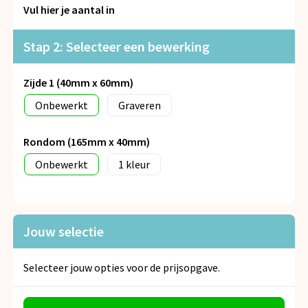
Snoepgoed
Vul hier je aantal in
Spellen voor binnen en buiten
Stap 2: Selecteer een bewerking
Veiligheid, Auto en Fiets
Zijde 1 (40mm x 60mm)
Onbewerkt
Graveren
Vrije tijd en Strand
Rondom (165mm x 40mm)
Anti-stress
Onbewerkt
1
Jouw selectie
Selecteer jouw opties voor de prijsopgave.