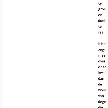
te
groei
en
doele
te
realis
Niets
zegt
meer
over
onze
kwalit
dan
de
woor
van
dege
die