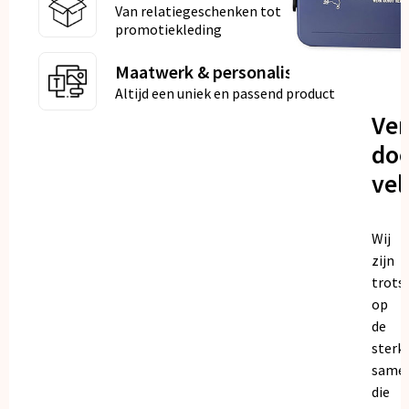
Van relatiegeschenken tot
promotiekleding
Maatwerk & personalisatie
Altijd een uniek en passend product
Ve
doo
vel
Wij
zijn
trots
op
de
sterk
same
die