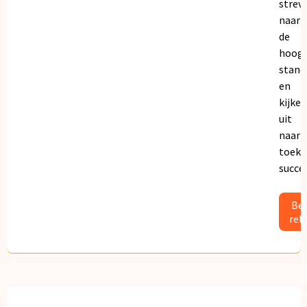
strev
naar
de
hoogs
stand
en
kijken
uit
naar
toeko
succe
Bek
ref