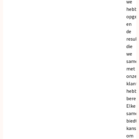
we
hebb
opge
en
de
resul
die
we
same
met
onze
klant
hebb
bereik
Elke
same
biedt
kanse
om