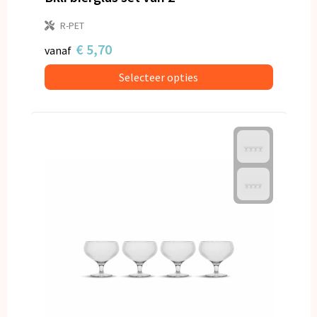
R-PET
€ 5,70
vanaf
Selecteer opties