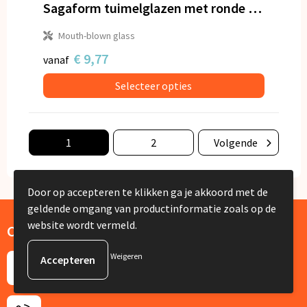
Sagaform tuimelglazen met ronde bodem set 6 st. 300ml
Mouth-blown glass
€ 9,77
vanaf
Selecteer opties
1
2
Volgende
Door op accepteren te klikken ga je akkoord met de
geldende omgang van productinformatie zoals op de
website wordt vermeld.
Contact
De Lus 13
Weigeren
1742 PH Schagen