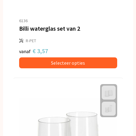
6136
Billi waterglas set van 2
R-PET
€ 3,57
vanaf
Selecteer opties