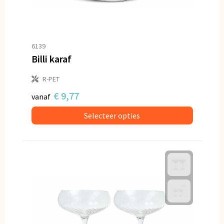
6139
Billi karaf
R-PET
€ 9,77
vanaf
Selecteer opties