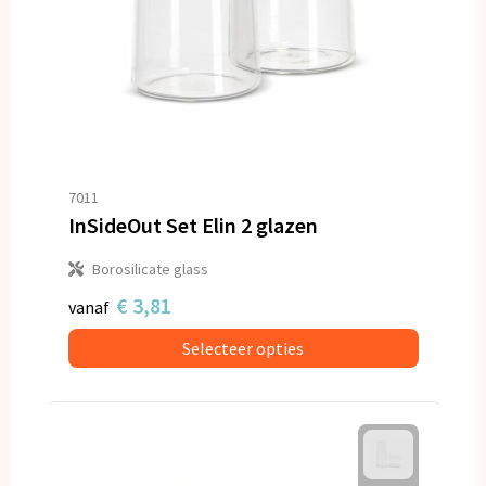
7011
InSideOut Set Elin 2 glazen
Borosilicate glass
€ 3,81
vanaf
Selecteer opties