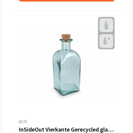
8575
InSideOut Vierkante Gerecycled glas Waterfles ReuuZ met kurkstop 1L