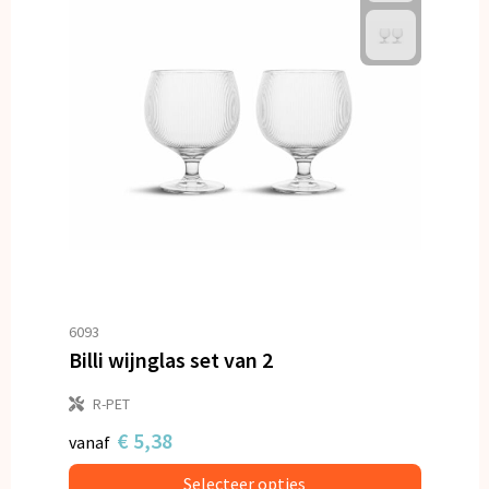
6093
Billi wijnglas set van 2
R-PET
€ 5,38
vanaf
Selecteer opties