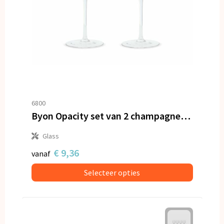
6800
Byon Opacity set van 2 champagneglazen met stijlvol glas patroon 300ml
Glass
€ 9,36
vanaf
Selecteer opties