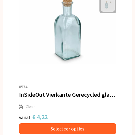
8574
InSideOut Vierkante Gerecycled glas Waterfles ReuuZ met kurkstop 500ml
Glass
€ 4,22
vanaf
Selecteer opties