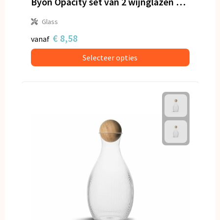
Byon Opacity set van 2 wijnglazen met stijlvol glaspatroon 470ml
Glass
€ 8,58
vanaf
Selecteer opties