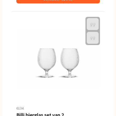
6134
Billi bierglas set van 2