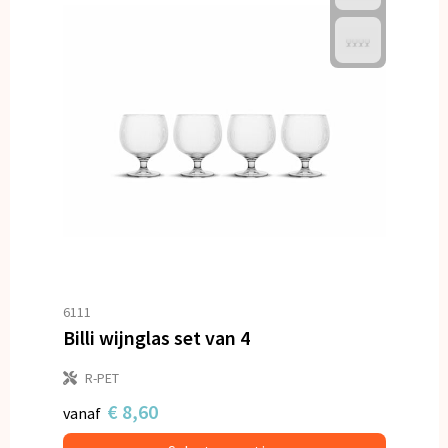
6111
Billi wijnglas set van 4
R-PET
€ 8,60
vanaf