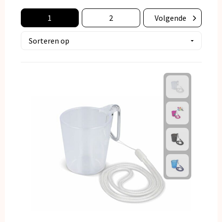
Kerst
1
2
Volgende
Kinderen, Peuters en Baby's
Klokken, horloges en weerstations
Lampen en Gereedschap
Paraplu's
Persoonlijke verzorging
Reisbenodigdheden
Schrijfwaren
Sleutelhangers en Lanyards