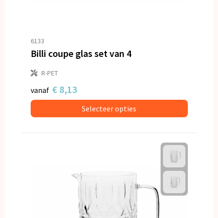
6133
Billi coupe glas set van 4
R-PET
€ 8,13
vanaf
Selecteer opties