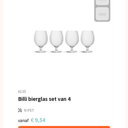
6135
Billi bierglas set van 4
R-PET
€ 9,54
vanaf