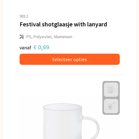
Snoepgoed
9012
Spellen voor binnen en buiten
Festival shotglaasje with lanyard
Veiligheid, Auto en Fiets
PS, Polyester, Aluminium
€ 0,69
vanaf
Vrije tijd en Strand
Selecteer opties
Anti-stress