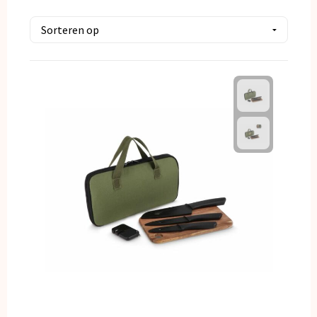
Kerst
Kinderen, Peuters en Baby's
Klokken, horloges en weerstations
Lampen en Gereedschap
Paraplu's
Persoonlijke verzorging
Reisbenodigdheden
Schrijfwaren
Sleutelhangers en Lanyards