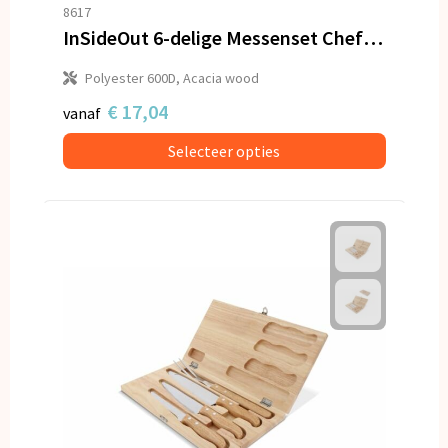
Snoepgoed
8617
InSideOut 6-delige Messenset Chef on the Go
Spellen voor binnen en buiten
Polyester 600D, Acacia wood
Veiligheid, Auto en Fiets
€ 17,04
vanaf
Selecteer opties
Vrije tijd en Strand
Anti-stress