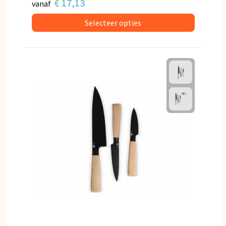
€ 17,13
vanaf
Selecteer opties