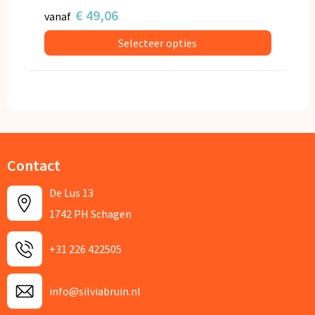
€ 49,06
vanaf
Selecteer opties
Contact
De Lus 13
1742 PH Schagen
+31 226 422505
info@silviabruin.nl