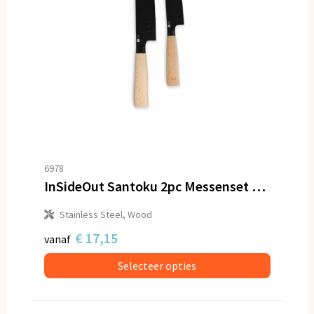
6978
InSideOut Santoku 2pc Messenset Ravn
Stainless Steel, Wood
€ 17,15
vanaf
Selecteer opties