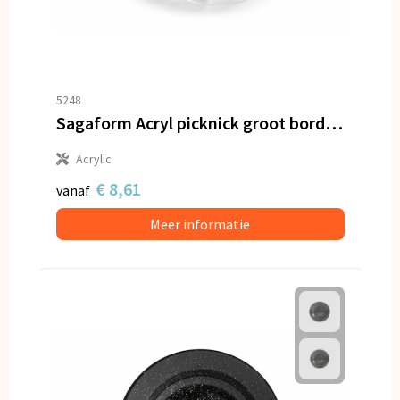
5248
Sagaform Acryl picknick groot bord set van 2 Ø26cm
Acrylic
€ 8,61
vanaf
Meer informatie