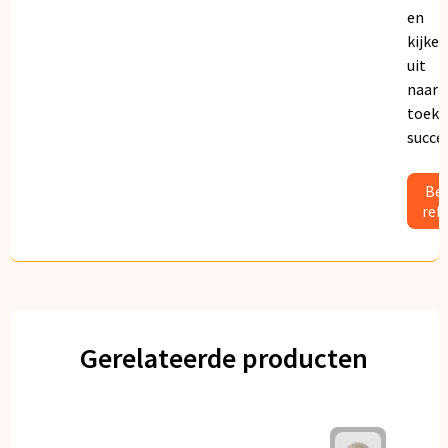
en
kijken
uit
naar
toeko
succe
Bek
ref
Gerelateerde producten