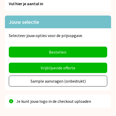
Snoepgoed
Vul hier je aantal in
Spellen voor binnen en buiten
Jouw selectie
Veiligheid, Auto en Fiets
Selecteer jouw opties voor de prijsopgave.
Vrije tijd en Strand
Bestellen
Anti-stress
Vrijblijvende offerte
Sample aanvragen (onbedrukt)
Je kunt jouw logo in de checkout uploaden