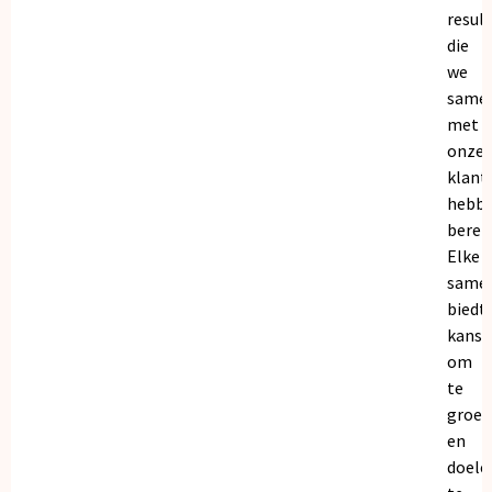
resul
die
we
same
met
onze
klant
hebb
bereik
Elke
same
biedt
kanse
om
te
groei
en
doele