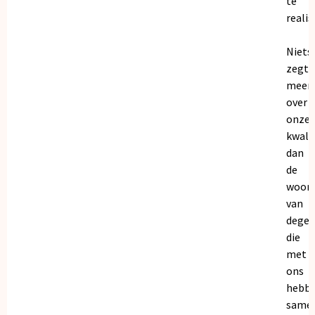
te
realis
Niets
zegt
meer
over
onze
kwalit
dan
de
woor
van
dege
die
met
ons
hebb
samen