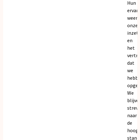
Hun
ervar
weers
onze
inzet
en
het
vertr
dat
we
hebb
opgeb
We
blijve
strev
naar
de
hoogs
stand