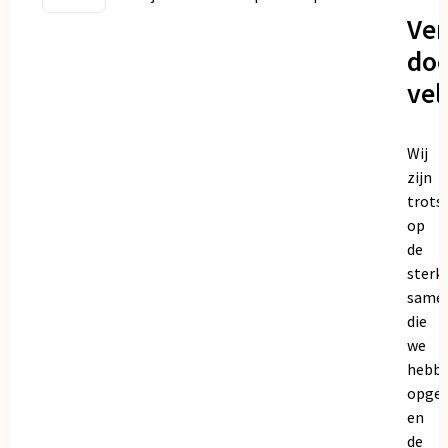
Ve
doo
vel
Wij
zijn
trots
op
de
sterk
same
die
we
hebb
opge
en
de