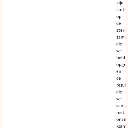
zijn
trots
op
de
sterk
same
die
we
hebb
opge
en
de
resul
die
we
same
met
onze
klant