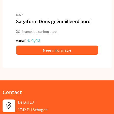
6076
Sagaform Doris geëmailleerd bord
Enamelled carbon steel
€ 4,42
vanaf
Meer informatie
Contact
De Lus 13
1742 PH Schagen