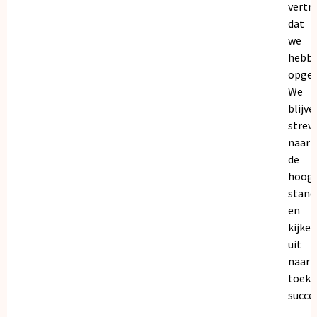
vertr
dat
we
hebb
opgeb
We
blijve
strev
naar
de
hoogs
stand
en
kijken
uit
naar
toeko
succe