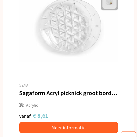
5248
Sagaform Acryl picknick groot bord set van 2 Ø26cm
Acrylic
€ 8,61
vanaf
Meer informatie