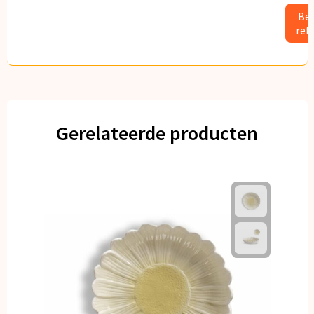
Bek
ref
Gerelateerde producten