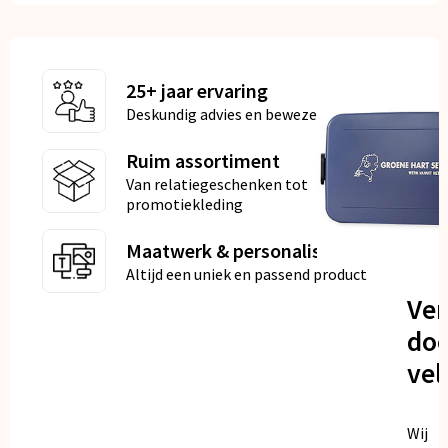
25+ jaar ervaring
Deskundig advies en bewezen kwaliteit
Ruim assortiment
Van relatiegeschenken tot
promotiekleding
Maatwerk & personalisatie
Altijd een uniek en passend product
Ve
doo
vel
Wij