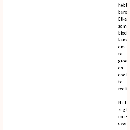
hebb
bereik
Elke
same
biedt
kanse
om
te
groei
en
doele
te
realis
Niets
zegt
meer
over