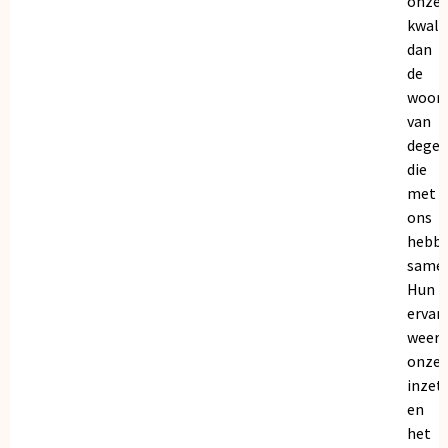
onze
kwalit
dan
de
woor
van
dege
die
met
ons
hebb
samen
Hun
ervar
weers
onze
inzet
en
het