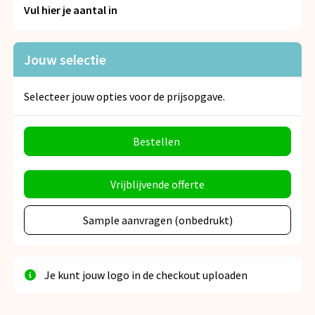
Snoepgoed
Vul hier je aantal in
Spellen voor binnen en buiten
Jouw selectie
Veiligheid, Auto en Fiets
Selecteer jouw opties voor de prijsopgave.
Vrije tijd en Strand
Bestellen
Anti-stress
Vrijblijvende offerte
Sample aanvragen (onbedrukt)
Je kunt jouw logo in de checkout uploaden