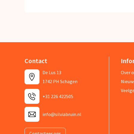
Contact
Info
De Lus 13
Over 
1742 PH Schagen
Nieuw
Veelg
+31 226 422505
info@silviabruin.nl
Contacteer ons