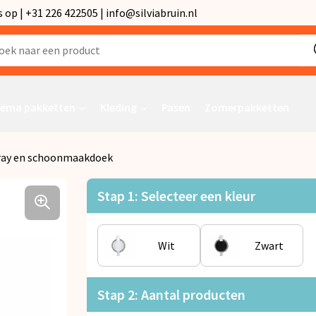
p | +31 226 422505 | info@silviabruin.nl
ema pakketten
Kleding
Pasen
Zomerpakketten
pray en schoonmaakdoek
Stap 1: Selecteer een kleur
Wit
Zwart
Stap 2: Aantal producten