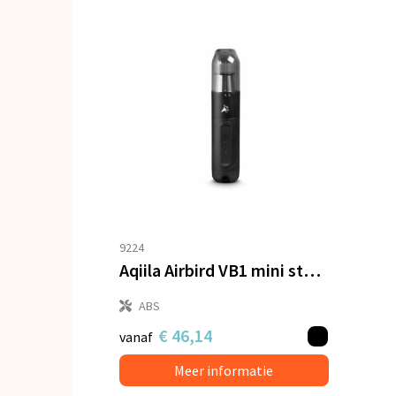
9224
Aqiila Airbird VB1 mini stofzuiger en blazer
ABS
€ 46,14
vanaf
Meer informatie