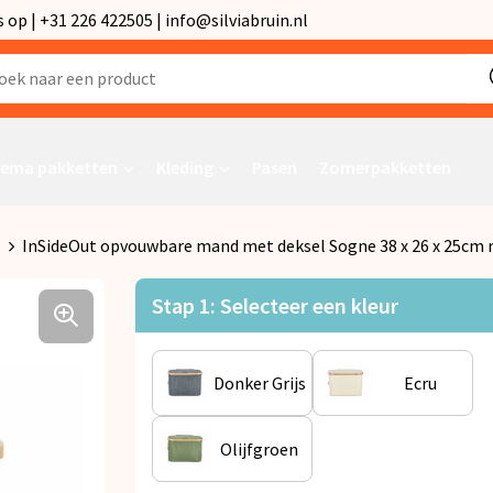
p | +31 226 422505 | info@silviabruin.nl
ema pakketten
Kleding
Pasen
Zomerpakketten
InSideOut opvouwbare mand met deksel Sogne 38 x 26 x 25cm 
Stap 1: Selecteer een kleur
Donker Grijs
Ecru
Olijfgroen