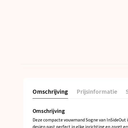
Omschrijving
Prijsinformatie
Omschrijving
Deze compacte vouwmand Sogne van InSideOut is
design past perfect in elke inrichting en zorgt e