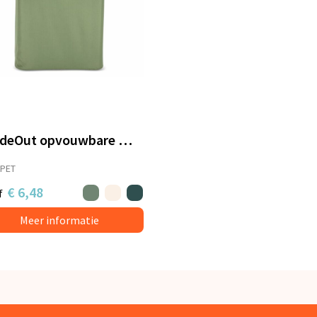
InSideOut opvouwbare mand met deksel Sogne 40,5 x 33 x 42cm rPET
-PET
€ 6,48
f
Meer informatie