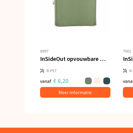
6997
7002
InSideOut opvouwbare mand met deksel Sogne 40.5 x 33 x 30cm rPET
R-PET
R
€ 6,20
vanaf
vana
Meer informatie