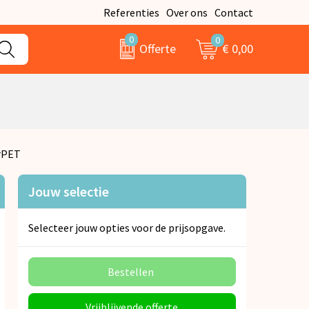
Referenties
Over ons
Contact
0
0
€ 0,00
Offerte
rPET
Jouw selectie
Selecteer jouw opties voor de prijsopgave.
Bestellen
Vrijblijvende offerte