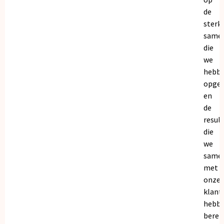
de
sterk
same
die
we
hebb
opge
en
de
resul
die
we
same
met
onze
klant
hebb
bereik