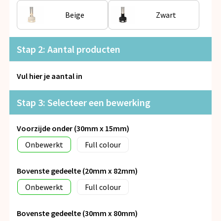
Snoepgoed
Beige
Zwart
Spellen voor binnen en buiten
Stap 2: Aantal producten
Veiligheid, Auto en Fiets
Vul hier je aantal in
Vrije tijd en Strand
Stap 3: Selecteer een bewerking
Anti-stress
Voorzijde onder (30mm x 15mm)
Onbewerkt
Full colour
Bovenste gedeelte (20mm x 82mm)
Onbewerkt
Full colour
Bovenste gedeelte (30mm x 80mm)