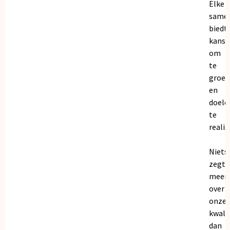
Elke
same
biedt
kanse
om
te
groei
en
doele
te
realis
Niets
zegt
meer
over
onze
kwalit
dan