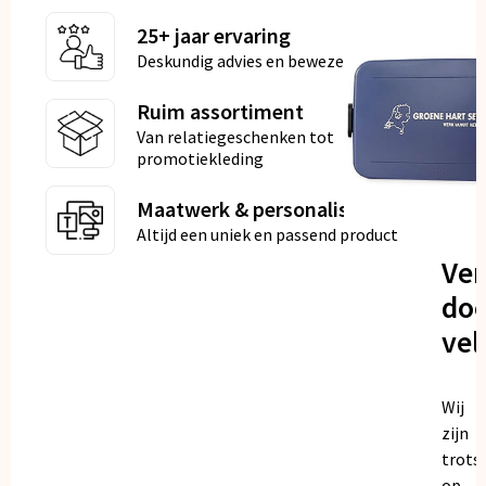
25+ jaar ervaring
Deskundig advies en bewezen kwaliteit
Ruim assortiment
Van relatiegeschenken tot
promotiekleding
Maatwerk & personalisatie
Altijd een uniek en passend product
Ve
doo
vel
Wij
zijn
trots
op