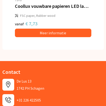
Coollux vouwbare papieren LED lamp Eos op houten voet, 25 cm (brievenbus doos)
FSC paper, Rubber wood
€ 7,73
vanaf
Meer informatie
Contact
De Lus 13
1742 PH Schagen
+31 226 422505