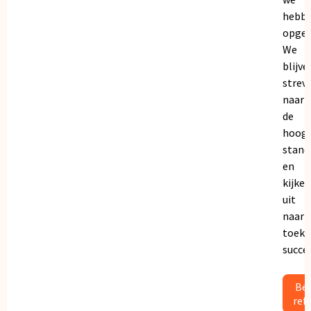
hebb
opgeb
We
blijve
strev
naar
de
hoogs
stand
en
kijken
uit
naar
toeko
succe
Bek
ref