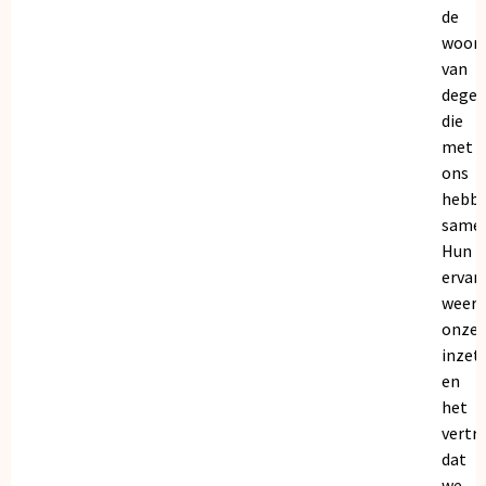
de
woor
van
dege
die
met
ons
hebb
samen
Hun
ervar
weers
onze
inzet
en
het
vertr
dat
we