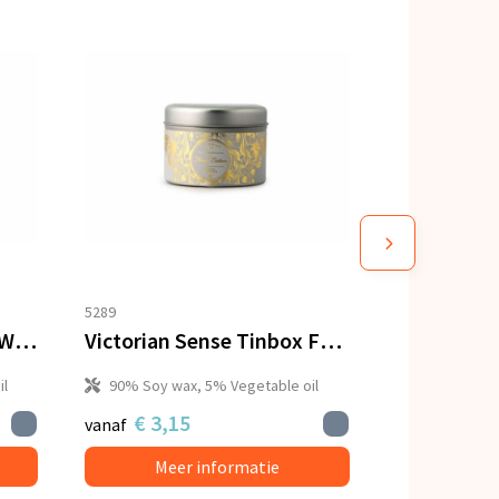
5289
Victorian Sense Tinbox Waitery Pear & Blossoms geurkaars
Victorian Sense Tinbox Fresh Cotton geurkaars
il
90% Soy wax, 5% Vegetable oil
€ 3,15
vanaf
Meer informatie