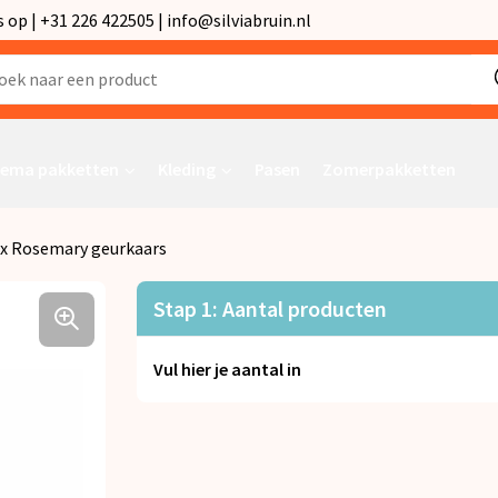
p | +31 226 422505 | info@silviabruin.nl
ema pakketten
Kleding
Pasen
Zomerpakketten
ox Rosemary geurkaars
Stap 1: Aantal producten
Vul hier je aantal in