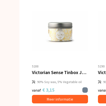
5288
5290
Victorian Sense Tinbox Juicy Peach geurkaars
90% Soy wax, 5% Vegetable oil
9
€ 3,15
vanaf
vana
Meer informatie