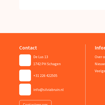
Contact
Info
De Lus 13
Over 
1742 PH Schagen
Nieuw
Veelg
+31 226 422505
info@silviabruin.nl
Contacteer ons