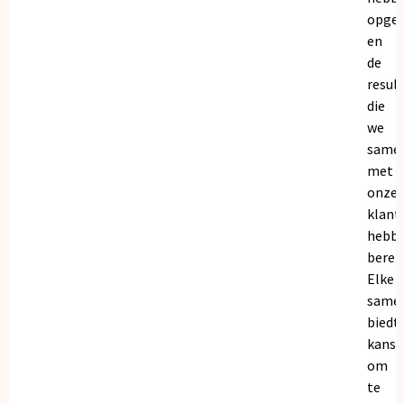
opge
en
de
resul
die
we
same
met
onze
klant
hebb
bereik
Elke
same
biedt
kanse
om
te