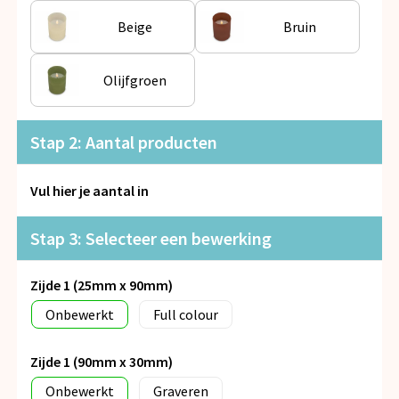
Snoepgoed
Beige
Bruin
Spellen voor binnen en buiten
Olijfgroen
Veiligheid, Auto en Fiets
Stap 2: Aantal producten
Vrije tijd en Strand
Anti-stress
Vul hier je aantal in
Stap 3: Selecteer een bewerking
Zijde 1 (25mm x 90mm)
Onbewerkt
Full colour
Zijde 1 (90mm x 30mm)
Onbewerkt
Graveren