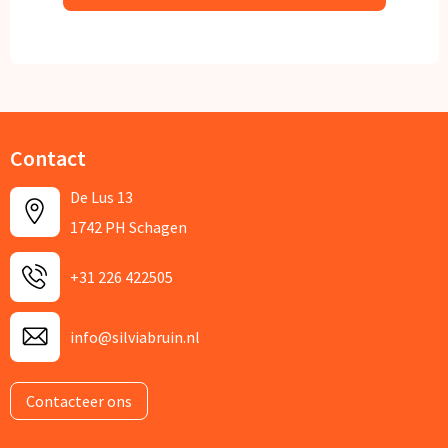
Contact
De Lus 13
1742 PH Schagen
+31 226 422505
info@silviabruin.nl
Contacteer ons