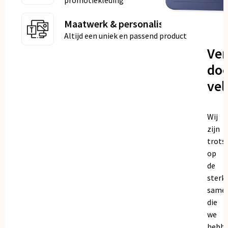
promotiekleding
Maatwerk & personalisatie
Altijd een uniek en passend product
Ve
doo
vel
Wij
zijn
trots
op
de
sterk
same
die
we
hebb