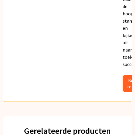
de
hoogs
stand
en
kijken
uit
naar
toeko
succe
Bek
ref
Gerelateerde producten