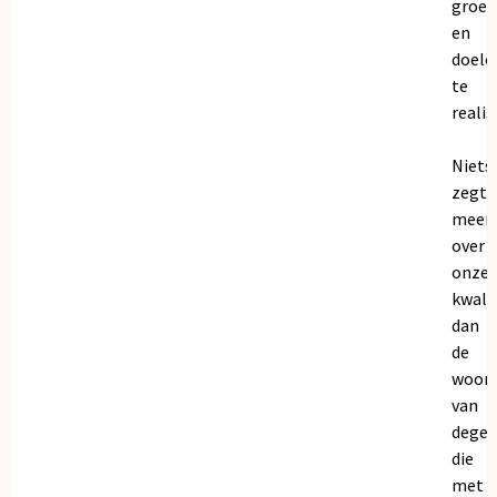
groei
en
doele
te
realis
Niets
zegt
meer
over
onze
kwalit
dan
de
woor
van
dege
die
met