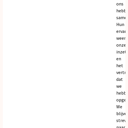
ons
hebb
samen
Hun
ervar
weers
onze
inzet
en
het
vertr
dat
we
hebb
opgeb
We
blijve
strev
naar