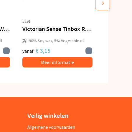
5291
Victorian Sense Tinbox Waitery Pear & Blossoms geurkaars
Victorian Sense Tinbox Rosemary geurkaars
il
90% Soy wax, 5% Vegetable oil
€ 3,15
vanaf
Meer informatie
Veilig winkelen
Algemene voorwaarden