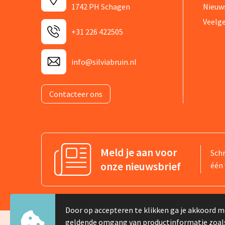
1742 PH Schagen
Nieuw
Veelg
+31 226 422505
info@silviabruin.nl
Contacteer ons
Meld je aan voor
Schr
onze nieuwsbrief
één 
Door op accepteren te klikken ga je akkoord m
geldende omgang van productinformatie zoal