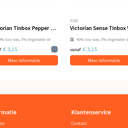
5292
Victorian Tinbox Pepper & Sandalwood Spice geurkaars
0% Soy wax, 5% Vegetable oil
90% Soy wax, 5% Vegetable o
€ 3,15
€ 3,15
f
vanaf
Meer informatie
Meer informatie
rmatie
Klantenservice
ons
Contact