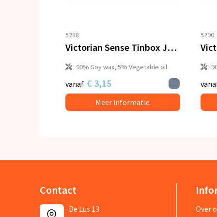
5288
5290
Victorian Sense Tinbox Juicy Peach geurkaars
90% Soy wax, 5% Vegetable oil
9
€ 3,15
vanaf
vana
Meer informatie
Contact
Info
De Lus 13
Over 