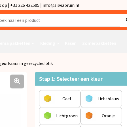
p | +31 226 422505 | info@silviabruin.nl
ema pakketten
Kleding
Pasen
Zomerpakketten
eurkaars in gerecycled blik
Stap 1: Selecteer een kleur
Geel
Lichtblauw
Lichtgroen
Oranje