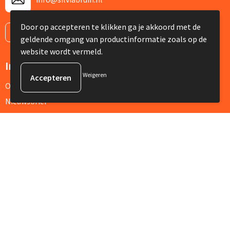
Door op accepteren te klikken ga je akkoord met de
Contacteer ons
geldende omgang van productinformatie zoals op de
website wordt vermeld.
Informatie
Weigeren
Over ons
Nieuwsbrief
Veelgestelde vragen
Klantenservice
Contact
Retourneren
Referenties