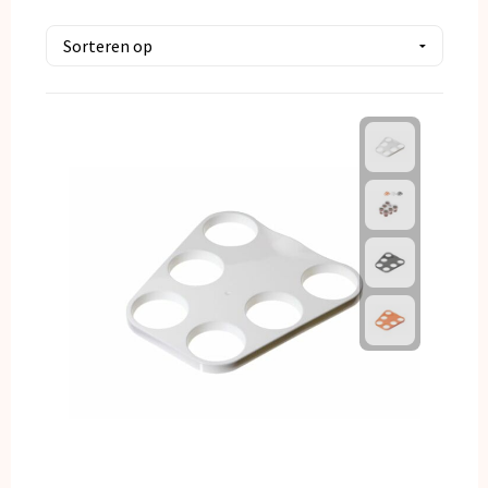
Kerst
Kinderen, Peuters en Baby's
Klokken, horloges en weerstations
Lampen en Gereedschap
Paraplu's
Persoonlijke verzorging
Reisbenodigdheden
Schrijfwaren
Sleutelhangers en Lanyards