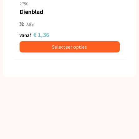
Snoepgoed
2750
Dienblad
Spellen voor binnen en buiten
ABS
Veiligheid, Auto en Fiets
€ 1,36
vanaf
Selecteer opties
Vrije tijd en Strand
Anti-stress