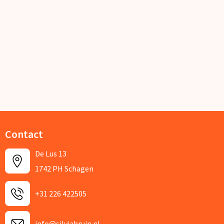
Contact
De Lus 13
1742 PH Schagen
+31 226 422505
info@silviabruin.nl