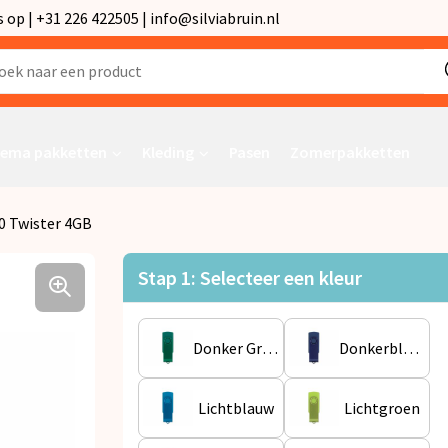
p | +31 226 422505 | info@silviabruin.nl
ema pakketten
Kleding
Pasen
Zomerpakketten
.0 Twister 4GB
Stap 1: Selecteer een kleur
Donker Groen
Donkerblauw
Lichtblauw
Lichtgroen