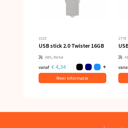
3325
2778
USB stick 2.0 Twister 16GB
USB
ABS, Metal
A
€ 4,34
vanaf
vana
Meer informatie