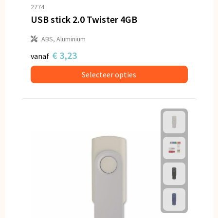
Snoepgoed
2774
USB stick 2.0 Twister 4GB
Spellen voor binnen en buiten
ABS, Aluminium
Veiligheid, Auto en Fiets
€ 3,23
vanaf
Selecteer opties
Vrije tijd en Strand
Anti-stress