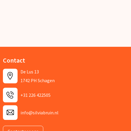
Contact
De Lus 13
1742 PH Schagen
+31 226 422505
info@silviabruin.nl