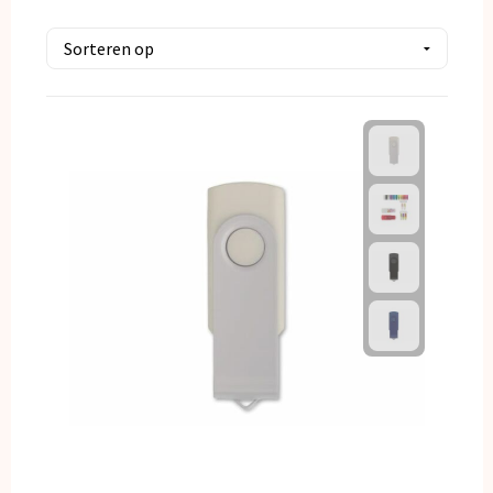
Kerst
Kinderen, Peuters en Baby's
Klokken, horloges en weerstations
Lampen en Gereedschap
Paraplu's
Persoonlijke verzorging
Reisbenodigdheden
Schrijfwaren
Sleutelhangers en Lanyards