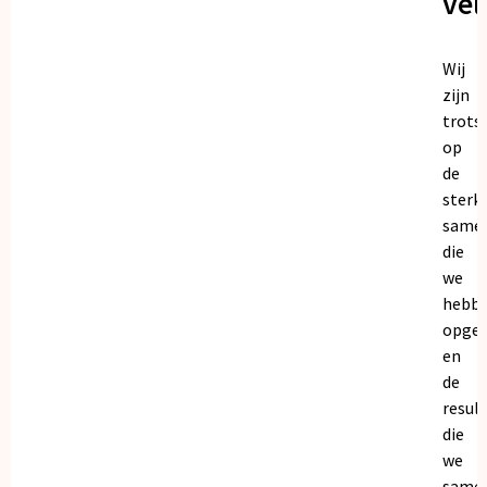
vel
Wij
zijn
trots
op
de
sterk
same
die
we
hebb
opge
en
de
resul
die
we
same