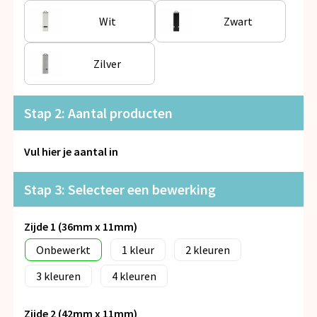
Snoepgoed
Wit
Zwart
Spellen voor binnen en buiten
Zilver
Veiligheid, Auto en Fiets
Stap 2: Aantal producten
Vrije tijd en Strand
Anti-stress
Vul hier je aantal in
Stap 3: Selecteer een bewerking
Zijde 1 (36mm x 11mm)
Onbewerkt
1
2
3
4
Zijde 2 (42mm x 11mm)