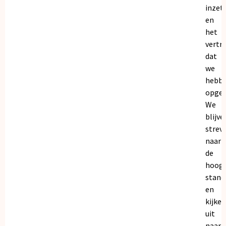
inzet
en
het
vertr
dat
we
hebb
opgeb
We
blijve
strev
naar
de
hoogs
stand
en
kijken
uit
naar