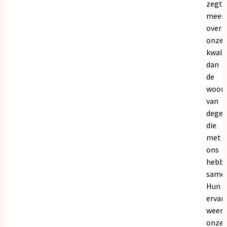
zegt
meer
over
onze
kwalit
dan
de
woor
van
dege
die
met
ons
hebb
samen
Hun
ervar
weers
onze