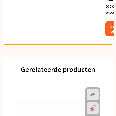
toeko
succe
Bek
ref
Gerelateerde producten