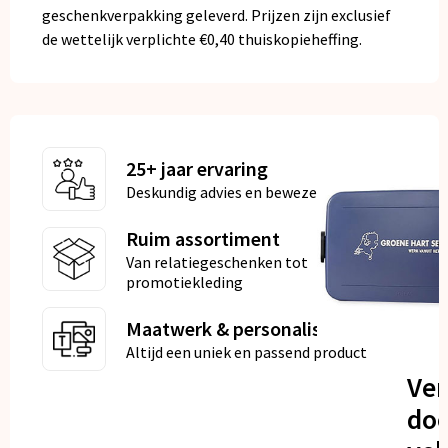
geschenkverpakking geleverd. Prijzen zijn exclusief
de wettelijk verplichte €0,40 thuiskopieheffing.
25+ jaar ervaring
Deskundig advies en bewezen kwaliteit
Ruim assortiment
Van relatiegeschenken tot
promotiekleding
Maatwerk & personalisatie
Altijd een uniek en passend product
Ve
doo