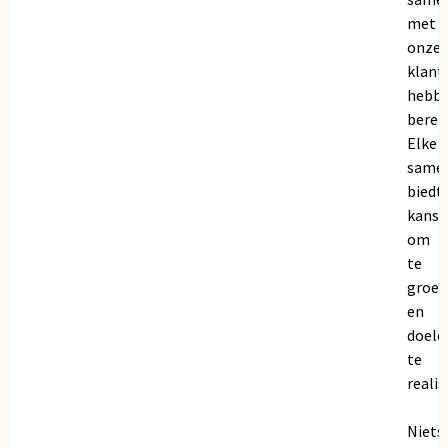
met
onze
klant
hebb
bereik
Elke
same
biedt
kanse
om
te
groei
en
doele
te
realis
Niets