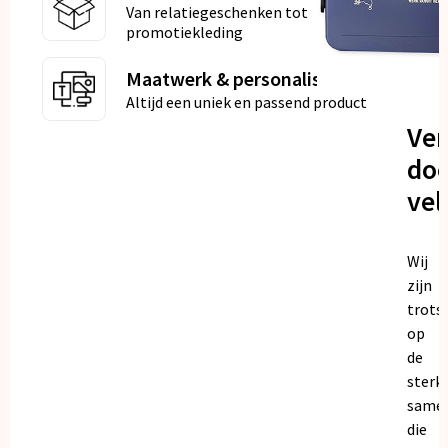
Van relatiegeschenken tot
promotiekleding
Maatwerk & personalisatie
Altijd een uniek en passend product
Ve
doo
vel
Wij
zijn
trots
op
de
sterk
same
die