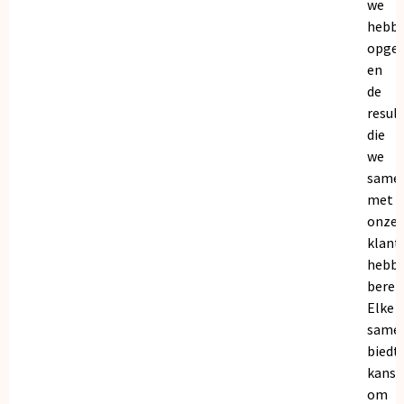
we
hebb
opge
en
de
resul
die
we
same
met
onze
klant
hebb
bereik
Elke
same
biedt
kanse
om