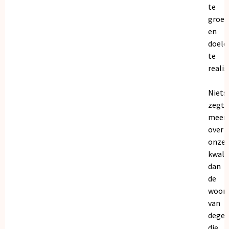
te
groei
en
doele
te
realis
Niets
zegt
meer
over
onze
kwalit
dan
de
woor
van
dege
die