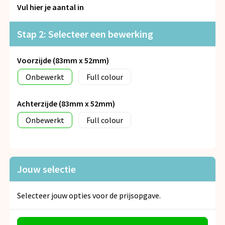
Snoepgoed
Vul hier je aantal in
Spellen voor binnen en buiten
Stap 2: Selecteer een bewerking
Veiligheid, Auto en Fiets
Voorzijde (83mm x 52mm)
Onbewerkt
Full colour
Vrije tijd en Strand
Achterzijde (83mm x 52mm)
Anti-stress
Onbewerkt
Full colour
Jouw selectie
Selecteer jouw opties voor de prijsopgave.