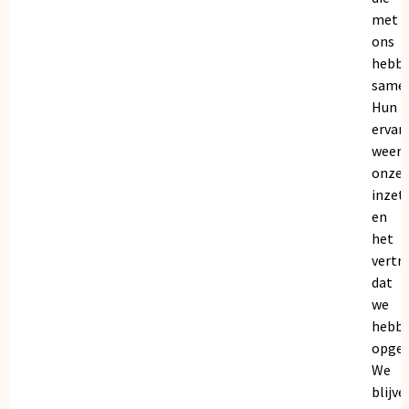
met
ons
hebb
samen
Hun
ervar
weers
onze
inzet
en
het
vertr
dat
we
hebb
opgeb
We
blijve