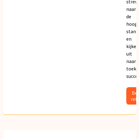
strev
naar
de
hoogs
stand
en
kijken
uit
naar
toeko
succe
Bek
ref