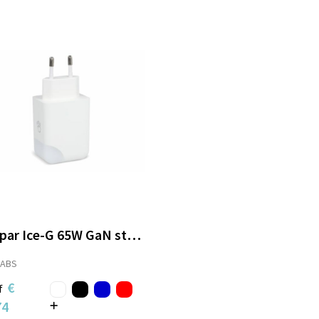
Xoopar Ice-G 65W GaN stroomadapter
-ABS
€
f
74