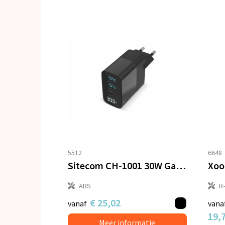
5512
6648
Sitecom CH-1001 30W GaN Power Delivery Wall Charger with LED display
ABS
R
€ 25,02
vanaf
vana
19,
Meer informatie