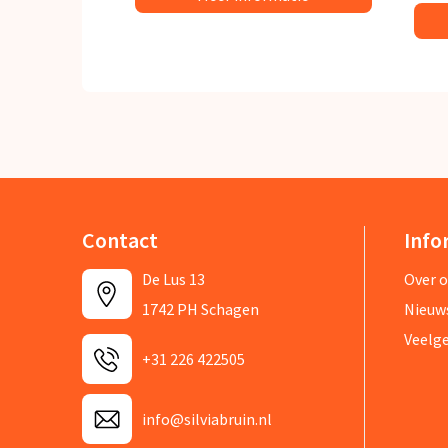
Contact
Info
De Lus 13
Over 
1742 PH Schagen
Nieuw
Veelg
+31 226 422505
info@silviabruin.nl