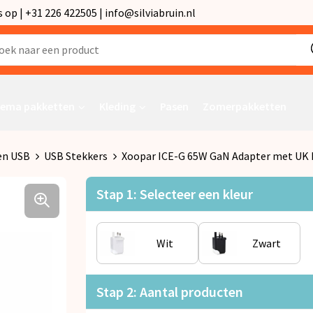
p | +31 226 422505 | info@silviabruin.nl
ema pakketten
Kleding
Pasen
Zomerpakketten
en USB
USB Stekkers
Xoopar ICE-G 65W GaN Adapter met UK 
Stap 1: Selecteer een kleur
Wit
Zwart
Stap 2: Aantal producten