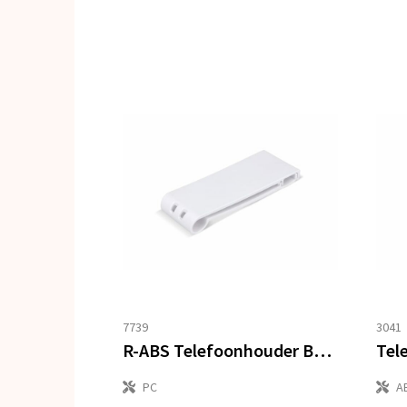
7739
3041
R-ABS Telefoonhouder Bureau Opvouwbaar en Draagbaar
PC
A