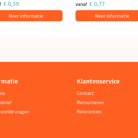
€ 0,59
€ 0,77
f
vanaf
Meer informatie
Meer informatie
rmatie
Klantenservice
ons
Contact
sbrief
Retourneren
estelde vragen
Referenties