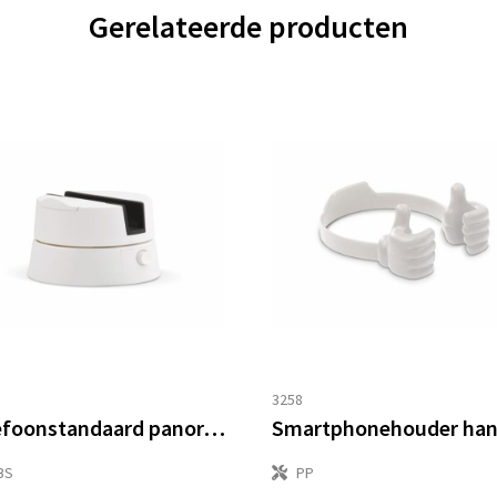
Gerelateerde producten
3258
Telefoonstandaard panorama
Smartphonehouder ha
BS
PP