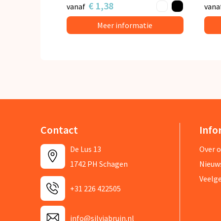
€ 1,38
vanaf
vana
Meer informatie
Contact
Info
De Lus 13
Over 
1742 PH Schagen
Nieuw
Veelg
+31 226 422505
info@silviabruin.nl