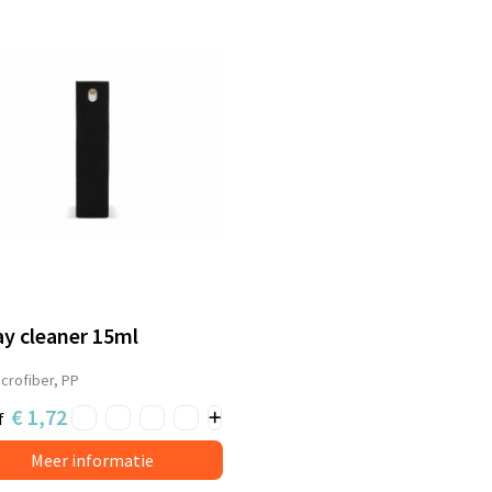
ay cleaner 15ml
crofiber, PP
€ 1,72
f
Meer informatie