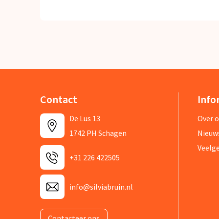
Contact
Info
De Lus 13
Over 
1742 PH Schagen
Nieuw
Veelg
+31 226 422505
info@silviabruin.nl
Contacteer ons