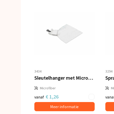
3434
3294
Sleutelhanger met Microvezel schoonmaakdoekje antibacterieel
Spr
Microfiber
Mi
€ 1,26
vanaf
vana
Meer informatie