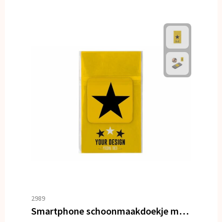
2989
Smartphone schoonmaakdoekje met antibacteriële bestanddelen sticky