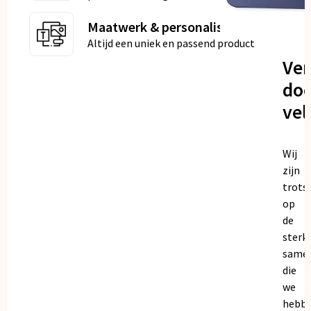
Maatwerk & personalisatie
Altijd een uniek en passend product
Ve
doo
vel
Wij
zijn
trots
op
de
sterk
same
die
we
hebb