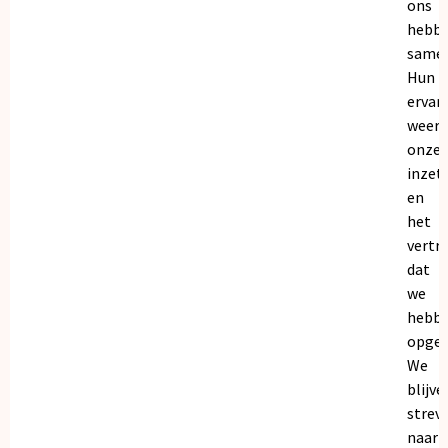
ons
hebb
samen
Hun
ervar
weers
onze
inzet
en
het
vertr
dat
we
hebb
opgeb
We
blijve
strev
naar