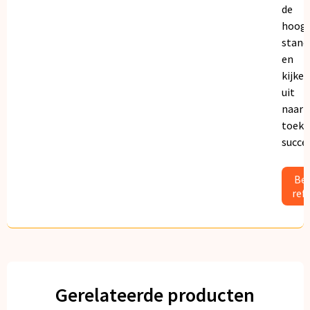
de
hoogs
stand
en
kijken
uit
naar
toeko
succe
Bek
ref
Gerelateerde producten