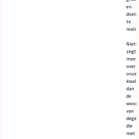
en
doele
te
realis
Niets
zegt
meer
over
onze
kwalit
dan
de
woor
van
dege
die
met