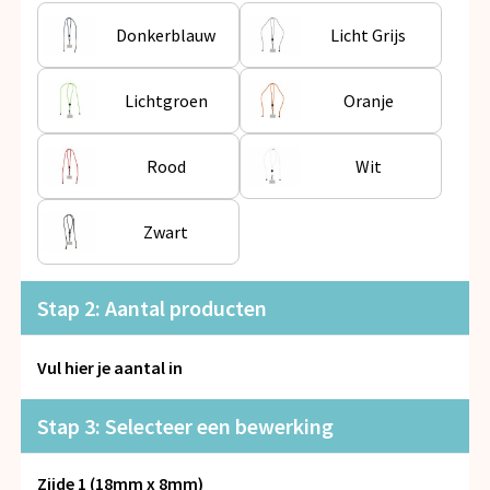
Snoepgoed
Donkerblauw
Licht Grijs
Spellen voor binnen en buiten
Lichtgroen
Oranje
Veiligheid, Auto en Fiets
Rood
Wit
Vrije tijd en Strand
Anti-stress
Zwart
Stap 2: Aantal producten
Vul hier je aantal in
Stap 3: Selecteer een bewerking
Zijde 1 (18mm x 8mm)