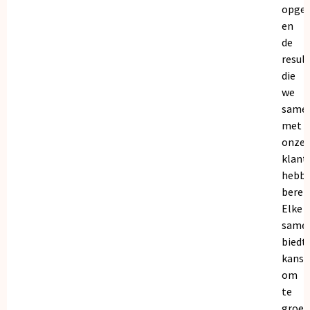
opge
en
de
resul
die
we
same
met
onze
klant
hebb
bereik
Elke
same
biedt
kanse
om
te
groei