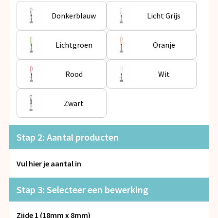
Snoepgoed
Donkerblauw
Licht Grijs
Spellen voor binnen en buiten
Lichtgroen
Oranje
Veiligheid, Auto en Fiets
Rood
Wit
Vrije tijd en Strand
Anti-stress
Zwart
Stap 2: Aantal producten
Vul hier je aantal in
Stap 3: Selecteer een bewerking
Zijde 1 (18mm x 8mm)