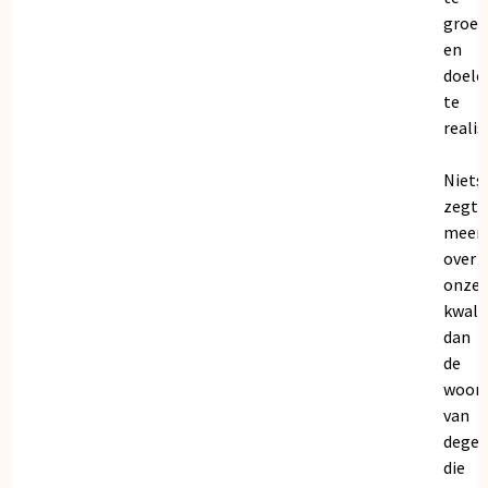
groei
en
doele
te
realis
Niets
zegt
meer
over
onze
kwalit
dan
de
woor
van
dege
die