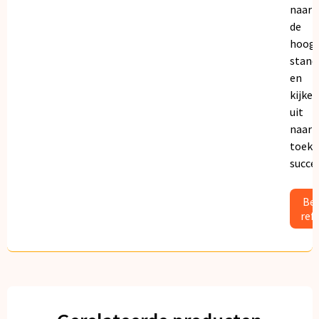
naar
de
hoogs
stand
en
kijken
uit
naar
toeko
succe
Bek
ref