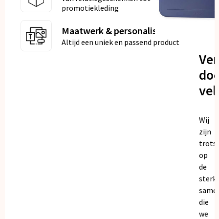
promotiekleding
Maatwerk & personalisatie
Altijd een uniek en passend product
Ve
doo
vel
Wij
zijn
trots
op
de
sterk
same
die
we