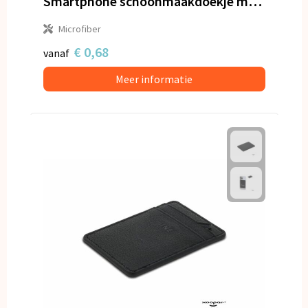
Smartphone schoonmaakdoekje met antibacteriële bestanddelen sticky
Microfiber
€ 0,68
vanaf
Meer informatie