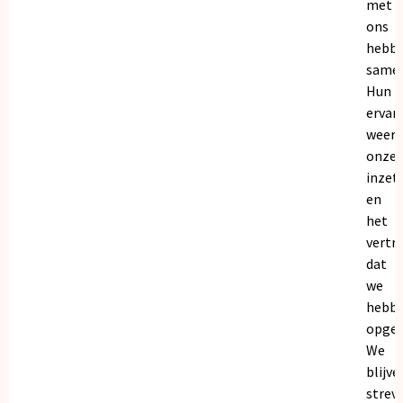
met
ons
hebb
samen
Hun
ervar
weers
onze
inzet
en
het
vertr
dat
we
hebb
opgeb
We
blijve
strev