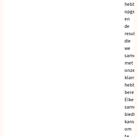
hebb
opge
en
de
resul
die
we
same
met
onze
klant
hebb
bereik
Elke
same
biedt
kanse
om
te