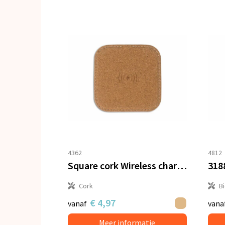
4362
4812
Square cork Wireless charger 5W
Cork
B
€ 4,97
vanaf
vana
Meer informatie