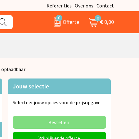
Referenties
Over ons
Contact
0
0
€ 0,00
Offerte
t oplaadbaar
Jouw selectie
Selecteer jouw opties voor de prijsopgave.
Bestellen
Vrijblijvende offerte