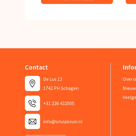
Contact
Info
De Lus 13
Over 
1742 PH Schagen
Nieuw
Veelg
+31 226 422505
info@silviabruin.nl