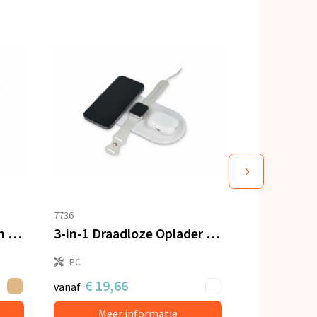
7736
Draadloos oplaadstation bamboe 5W
3-in-1 Draadloze Oplader 15 W, Smartphone / Apple Watch / AirPod
PC
€ 19,66
vanaf
Meer informatie