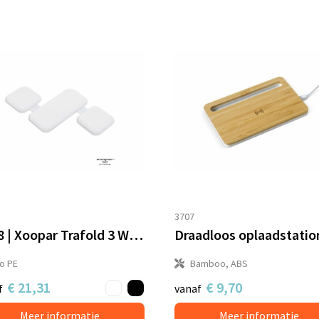
3707
3188 | Xoopar Trafold 3 Wireless charger 15W
io PE
Bamboo, ABS
€ 21,31
€ 9,70
f
vanaf
Meer informatie
Meer informatie