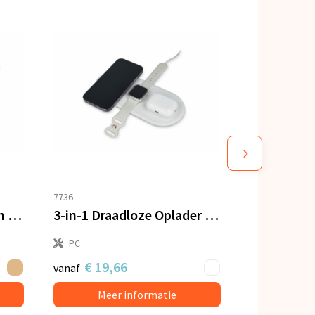
7736
Draadloos oplaadstation bamboe 5W
3-in-1 Draadloze Oplader 15 W, Smartphone / Apple Watch / AirPod
PC
€ 19,66
vanaf
Meer informatie