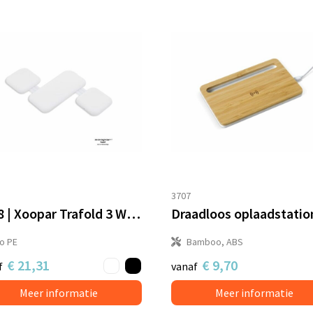
3707
3188 | Xoopar Trafold 3 Wireless charger 15W
io PE
Bamboo, ABS
€ 21,31
€ 9,70
f
vanaf
Meer informatie
Meer informatie