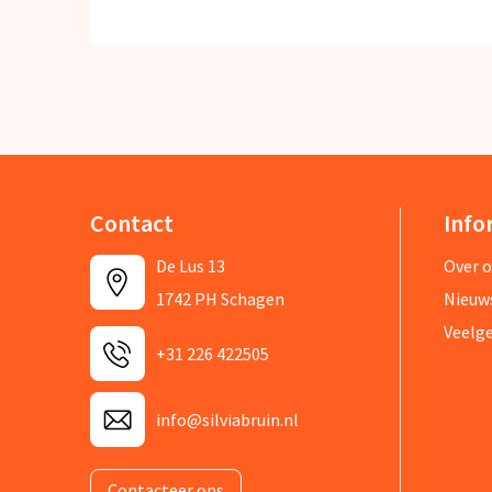
Contact
Info
De Lus 13
Over 
1742 PH Schagen
Nieuw
Veelg
+31 226 422505
info@silviabruin.nl
Contacteer ons