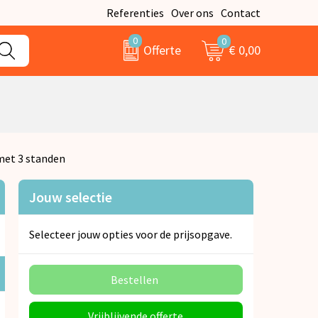
Referenties
Over ons
Contact
0
0
€ 0,00
Offerte
met 3 standen
Jouw selectie
Selecteer jouw opties voor de prijsopgave.
Bestellen
Vrijblijvende offerte