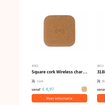
4362
4812
Square cork Wireless charger 5W
Cork
B
€ 4,97
vanaf
vana
Meer informatie