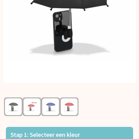
Kerst
Kinderen, Peuters en Baby's
Klokken, horloges en weerstations
Lampen en Gereedschap
Paraplu's
Persoonlijke verzorging
Reisbenodigdheden
Schrijfwaren
Sleutelhangers en Lanyards
Stap 1: Selecteer een kleur