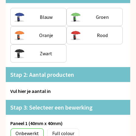
Snoepgoed
Blauw
Groen
Spellen voor binnen en buiten
Veiligheid, Auto en Fiets
Oranje
Rood
Vrije tijd en Strand
Zwart
Anti-stress
Stap 2: Aantal producten
Vul hier je aantal in
Stap 3: Selecteer een bewerking
Paneel 1 (40mm x 40mm)
Onbewerkt
Full colour