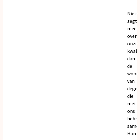
Niets
zegt
meer
over
onze
kwalit
dan
de
woor
van
dege
die
met
ons
hebb
samen
Hun