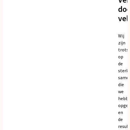
doo
vel
Wij
zijn
trots
op
de
sterk
same
die
we
hebb
opge
en
de
resul