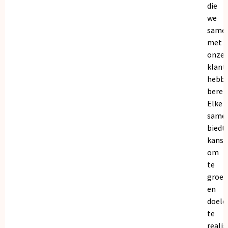
die
we
same
met
onze
klant
hebb
bereik
Elke
same
biedt
kanse
om
te
groei
en
doele
te
realis